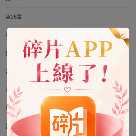
第26章
第27章
第28章
第29章
第30章
第31章
第32章