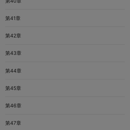
第40章
第41章
第42章
第43章
第44章
第45章
第46章
第47章