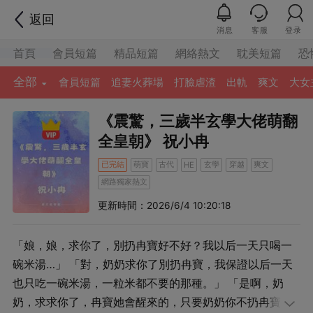
返回
消息
客服
登录
首頁
會員短篇
精品短篇
網絡熱文
耽美短篇
恐
全部
會員短篇
追妻火葬場
打臉虐渣
出軌
爽文
大女
《震驚，三歲半玄學大佬萌翻
全皇朝》 祝小冉
已完結
萌寶
古代
玄學
穿越
爽文
HE
網路獨家熱文
更新時間：2026/6/4 10:20:18
「娘，娘，求你了，別扔冉寶好不好？我以后一天只喝一
碗米湯…」 「對，奶奶求你了別扔冉寶，我保證以后一天
也只吃一碗米湯，一粒米都不要的那種。」 「是啊，奶
奶，求求你了，冉寶她會醒來的，只要奶奶你不扔冉寶，