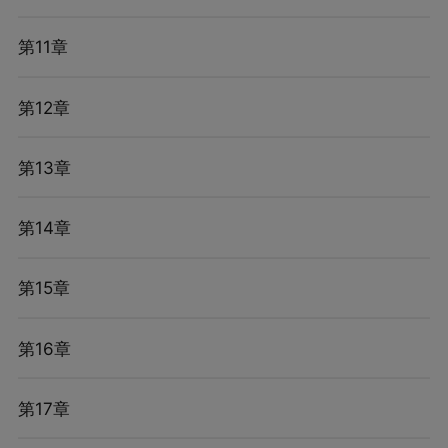
常年不開口說話，而有些沙啞的聲音響起：「謝謝。」 就
這麼兩個字，這個抱著她的人，眼睛頓時就紅了起來，聲
第11章
音都有些哽咽的道：「娘，娘，妹妹她睜眼了，還對我笑
了，剛還對我說謝謝了…」 還跪在地上的蘇氏，立刻一骨
第12章
碌的爬起來。
第13章
第14章
第15章
第16章
第17章