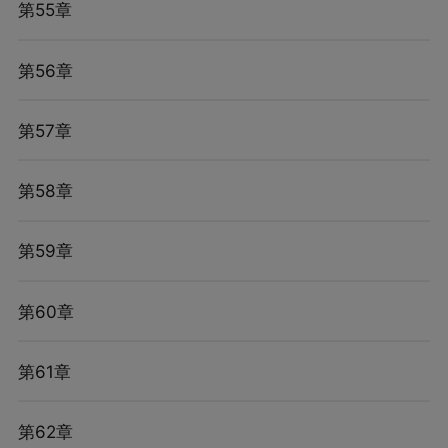
第55章
第56章
第57章
第58章
第59章
第60章
第61章
第62章