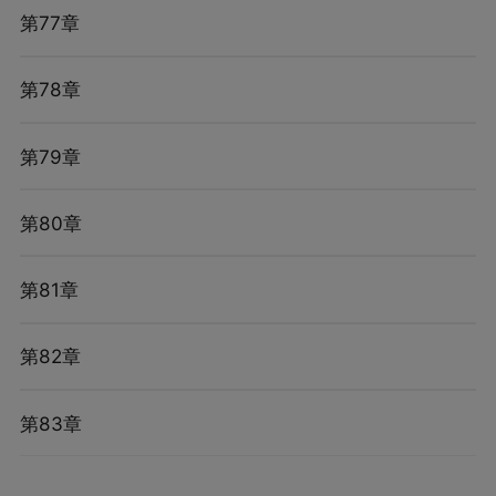
第77章
第78章
第79章
第80章
第81章
第82章
第83章