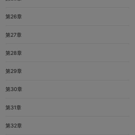
第26章
第27章
第28章
第29章
第30章
第31章
第32章