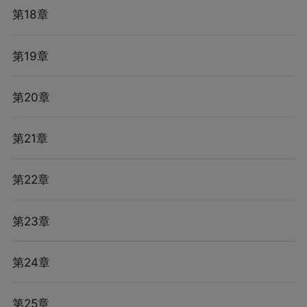
第18章
第19章
第20章
第21章
第22章
第23章
第24章
第25章