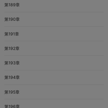
第189章
第190章
第191章
第192章
第193章
第194章
第195章
第196章