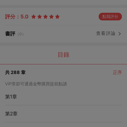
夜晚矜淡，嘴里從無溫存軟語 宣明珠以為他心里總歸是記
得的 直到太醫診出宣明珠患了不治之癥，時日無多。 駙馬
評分：
5.0
點我評分
卻冷眼質問：“殿下鬧夠了沒有？”拂袖而去。 那一刻，長
公主突然想通，這七年忒麼是活到狗身上去了。 * 放下之
書評
查看評論
后的長公主，紅妝馳馬品美酒，綠茶痞叔小狼狗，哪個他
（0）
不香？ 玩夠了，一紙休夫書扔到梅鶴庭腳邊，一笑百媚
生:“記住，是本宮不要你了。” 駙馬看著站在她身旁的英俊
目錄
小將軍，慌了神。 *** 梅鶴庭學從帝師，平生將禁欲守禮
刻進了骨子里 直到得知真相的那天，向來自持的大理卿，
瘋了一樣遍尋天下名醫 后來他不惜用自己的心頭血作引入
共 288 章
正序
藥，跪在長公主面前，眼眶通紅：“求殿下喝了它，臣不會
VIP章節可通過金幣購買提前點讀
讓你死的。” 宣明珠當著眾人的面，微笑將那碗藥倒在地
上：“本宮性命，與你何干。” ———— ◆長公主開局就醒
第1章
悟，不糾結，誰都不能欺負她！ ◆駙馬年下，之前是禁欲
狂，追妻火葬場，從身到心虐到位，直到解氣那種！ 1v1不
第2章
換，結局必甜，！ 禁欲駙馬追妻火葬場