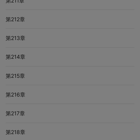
第211章
第212章
第213章
第214章
第215章
第216章
第217章
第218章