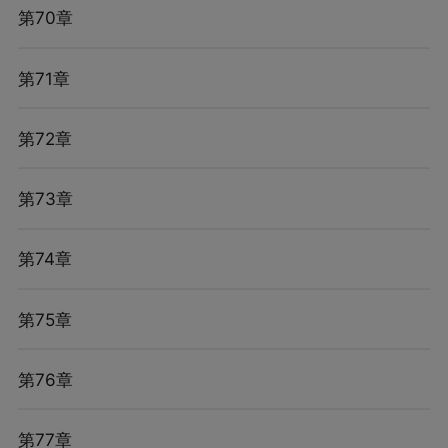
第70章
第71章
第72章
第73章
第74章
第75章
第76章
第77章