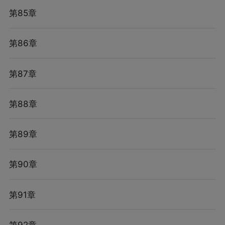
第85章
第86章
第87章
第88章
第89章
第90章
第91章
第92章