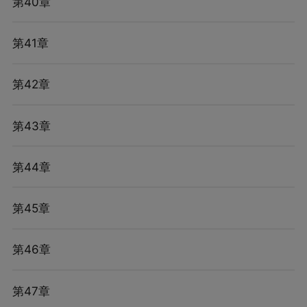
第40章
第41章
第42章
第43章
第44章
第45章
第46章
第47章