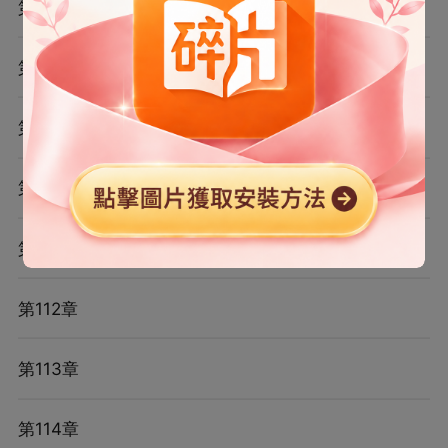
第107章
第108章
第109章
第110章
第111章
第112章
第113章
第114章