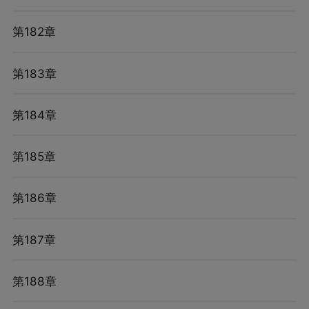
第182章
第183章
第184章
第185章
第186章
第187章
第188章