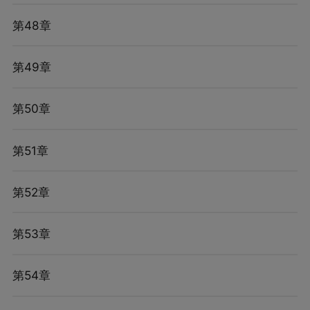
第48章
第49章
第50章
第51章
第52章
第53章
第54章