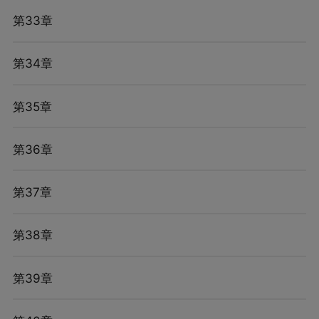
第33章
第34章
第35章
第36章
第37章
第38章
第39章