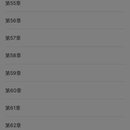
第55章
第56章
第57章
第58章
第59章
第60章
第61章
第62章