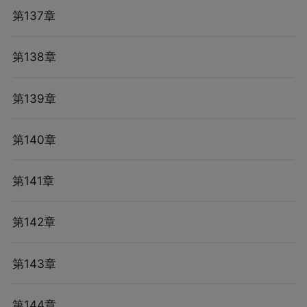
第137章
第138章
第139章
第140章
第141章
第142章
第143章
第144章