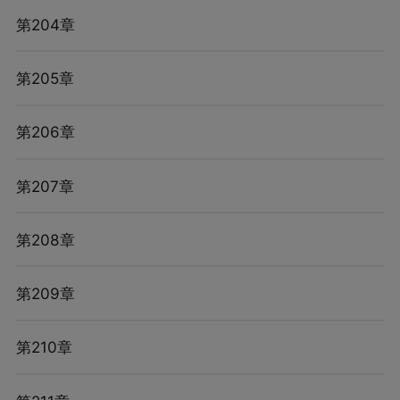
第204章
第205章
第206章
第207章
第208章
第209章
第210章