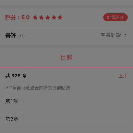
富。 三個哥哥為妹妹緊急歸鄉，原來他們在東海沿城已然
成為了年輕校尉、國子監名師學生和首富女婿。 而未婚夫
評分：
5.0
點我評分
隨三兄弟到來向美人提親，他深情地牽起白宵一的手：“從
今以后，任何人休想膽敢傷你半分，否則我便命人將他祖
書評
查看評論
墳刨了。” 原來，命定的未婚夫君沈南亭，竟是盜墓界大能
（0）
重生，此生他匆匆趕來便是不想失去心尖寶。
目錄
共 328 章
正序
VIP章節可通過金幣購買提前點讀
第1章
第2章