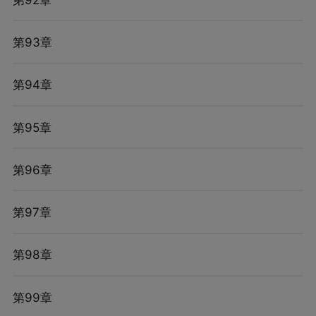
第93章
第94章
第95章
第96章
第97章
第98章
第99章