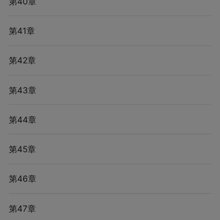
第40章
第41章
第42章
第43章
第44章
第45章
第46章
第47章