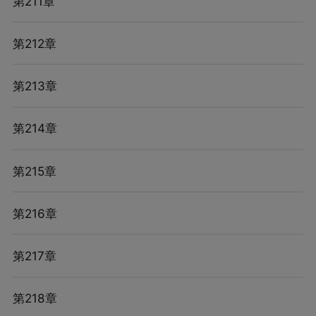
第211章
第212章
第213章
第214章
第215章
第216章
第217章
第218章