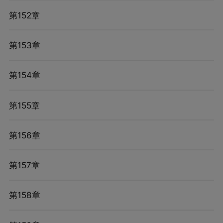
第152章
第153章
第154章
第155章
第156章
第157章
第158章