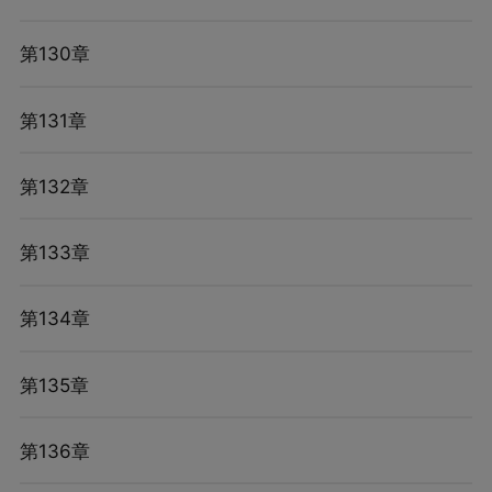
第130章
第131章
第132章
第133章
第134章
第135章
第136章