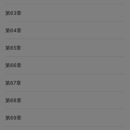
第63章
第64章
第65章
第66章
第67章
第68章
第69章