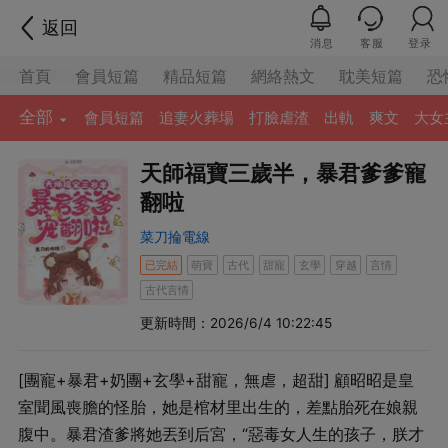
返回
消息
客服
登录
首頁
會員短篇
精品短篇
網絡熱文
耽美短篇
恐
全部
會員短篇
追妻火葬場
打臉虐渣
出軌
爽文
大女
天師福寶三歲半，暴君爹爹寵
翻啦
菜刀掄電線
已完結
萌寶
古代
甜寵
玄學
穿越
言情
古代言情
更新時間：2026/6/4 10:22:45
[團寵+暴君+奶團+玄學+甜寵，無虐，超甜] 顧昭昭是皇
室聞風喪膽的怪胎，她是棺材里出生的，差點胎死在娘親
腹中。暴君渣爹將她丟到后宮，“惡毒女人生的孩子，朕才