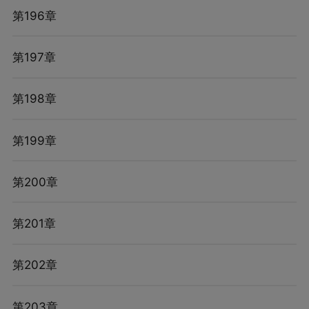
第196章
第197章
第198章
第199章
第200章
第201章
第202章
第203章