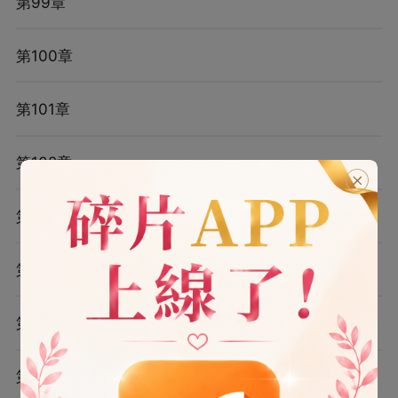
第99章
第100章
第101章
第102章
第103章
第104章
第105章
第106章