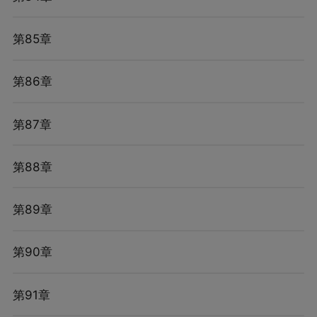
第85章
第86章
第87章
第88章
第89章
第90章
第91章