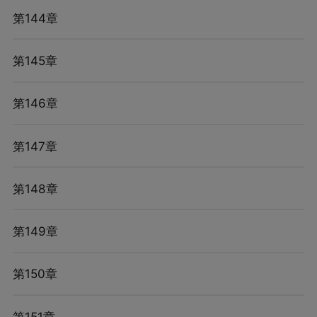
第144章
第145章
第146章
第147章
第148章
第149章
第150章
第151章