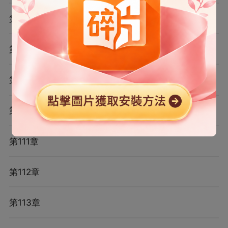
第107章
第108章
第109章
第110章
第111章
第112章
第113章