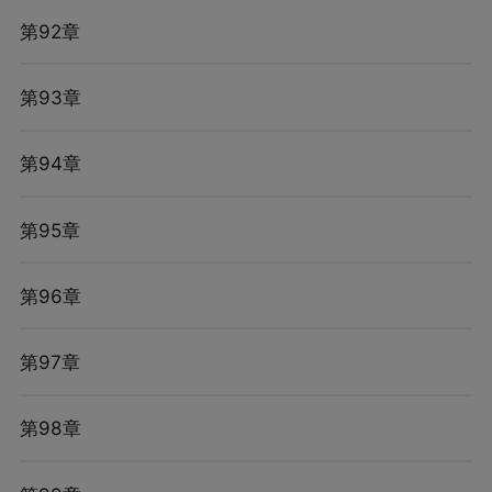
第92章
第93章
第94章
第95章
第96章
第97章
第98章