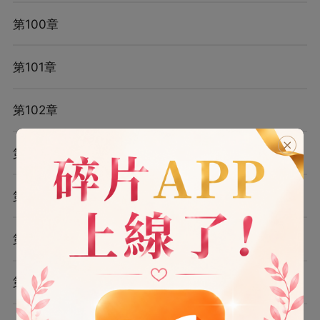
第100章
第101章
第102章
第103章
第104章
第105章
第106章