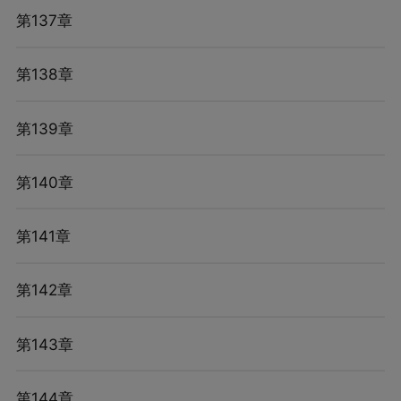
第137章
第138章
第139章
第140章
第141章
第142章
第143章
第144章