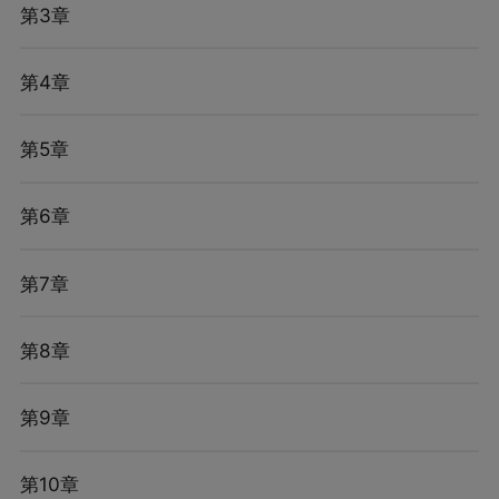
第3章
第4章
第5章
第6章
第7章
第8章
第9章
第10章