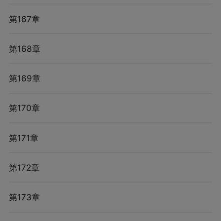
第167章
第168章
第169章
第170章
第171章
第172章
第173章