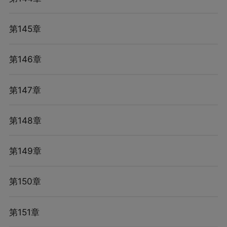
第145章
第146章
第147章
第148章
第149章
第150章
第151章