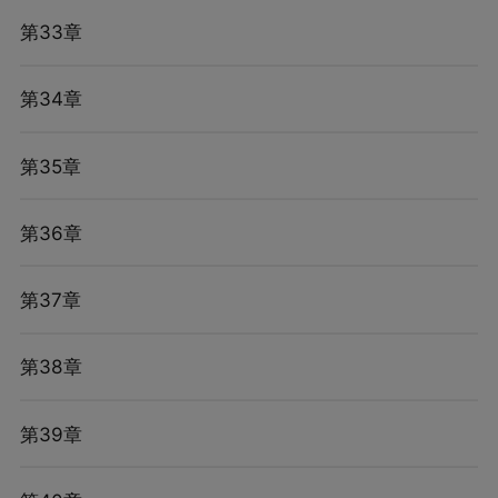
第33章
第34章
第35章
第36章
第37章
第38章
第39章