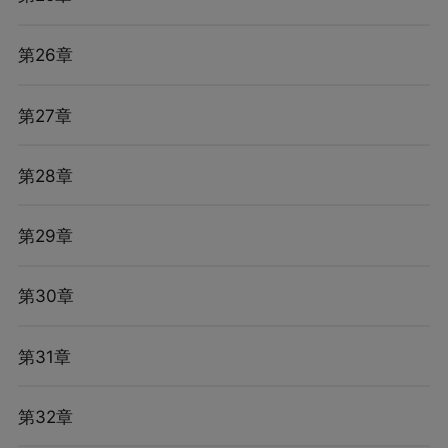
第26章
第27章
第28章
第29章
第30章
第31章
第32章