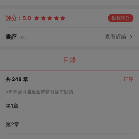
總，我們離婚吧。” 空蕩蕩的別墅只剩下洛南商一人。 本
應該和白月光一起你儂我儂的他，卻忍不住在醉酒后輕輕
評分：
5.0
點我評分
喚起了“顏子墨”的名字。 再度相遇，顏子墨身邊的空位早
已被他人替上。 一向冷如冰山的洛南商放下自尊，只求她
書評
查看評論
能回到他身邊：“子墨，我們復婚吧。” 顏子墨不給眼
（0）
神：“不好意思，沒興趣。” 直到洛南商為她身負重傷、昏
迷不醒，顏子墨抱著他血跡斑斑的身體在雨中哭得撕心裂
目錄
肺。 助理喊道：“夫人！您就是陸總一直心心念念的白月光
啊！”
共 248 章
正序
VIP章節可通過金幣購買提前點讀
第1章
第2章