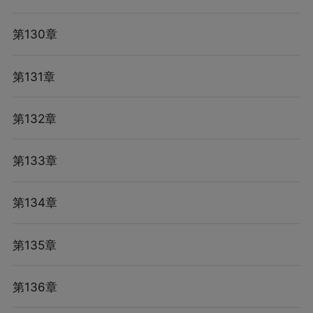
第130章
第131章
第132章
第133章
第134章
第135章
第136章