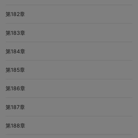
第182章
第183章
第184章
第185章
第186章
第187章
第188章