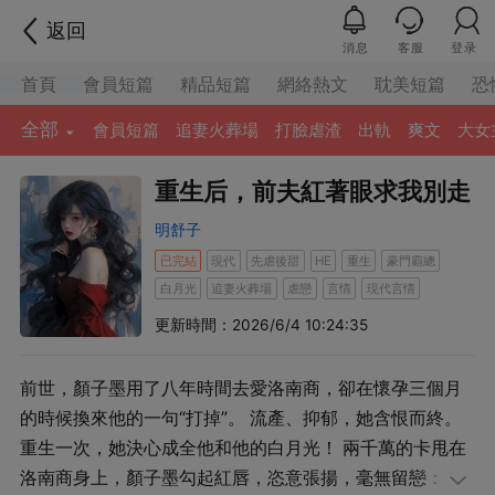
返回
消息
客服
登录
首頁
會員短篇
精品短篇
網絡熱文
耽美短篇
恐
全部
會員短篇
追妻火葬場
打臉虐渣
出軌
爽文
大女
​重生后，前夫紅著眼求我別走
明舒子
已完結
現代
先虐後甜
重生
豪門霸總
HE
白月光
追妻火葬場
虐戀
言情
現代言情
更新時間：2026/6/4 10:24:35
前世，顏子墨用了八年時間去愛洛南商，卻在懷孕三個月
的時候換來他的一句“打掉”。 流產、抑郁，她含恨而終。
重生一次，她決心成全他和他的白月光！ 兩千萬的卡甩在
洛南商身上，顏子墨勾起紅唇，恣意張揚，毫無留戀：“洛