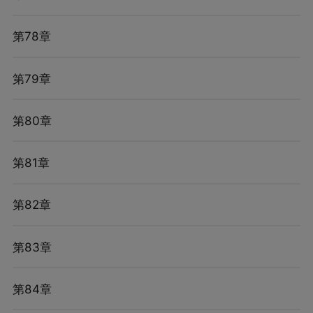
第78章
第79章
第80章
第81章
第82章
第83章
第84章