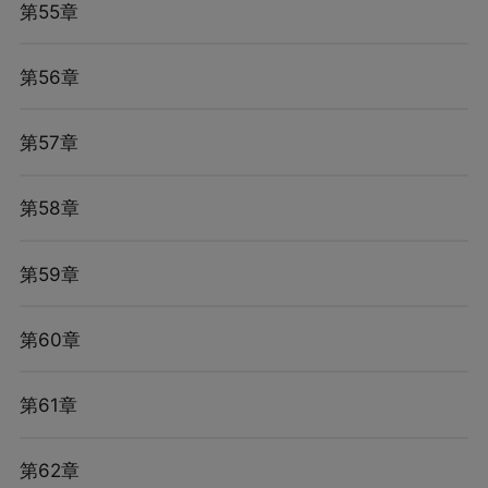
第55章
第56章
第57章
第58章
第59章
第60章
第61章
第62章