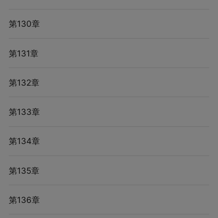
第130章
第131章
第132章
第133章
第134章
第135章
第136章