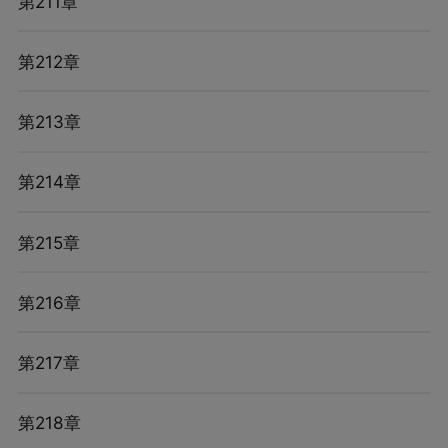
第211章
第212章
第213章
第214章
第215章
第216章
第217章
第218章