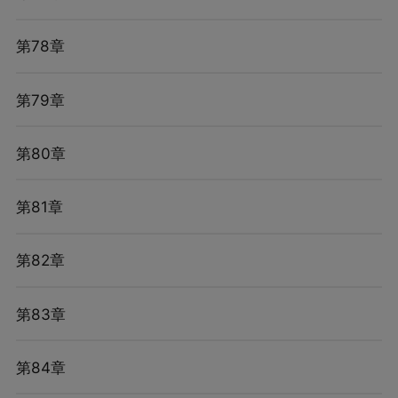
第78章
第79章
第80章
第81章
第82章
第83章
第84章