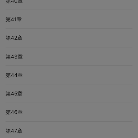
第40章
第41章
第42章
第43章
第44章
第45章
第46章
第47章