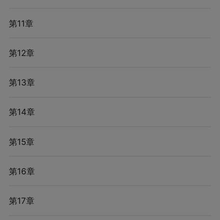
第11章
第12章
第13章
第14章
第15章
第16章
第17章