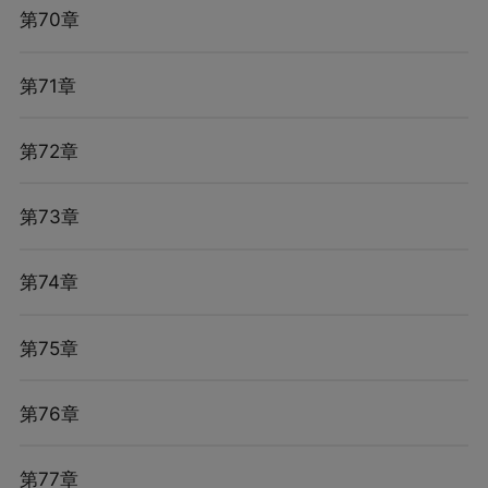
第70章
第71章
第72章
第73章
第74章
第75章
第76章
第77章