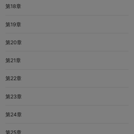
第18章
第19章
第20章
第21章
第22章
第23章
第24章
第25章