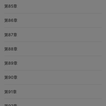
第85章
第86章
第87章
第88章
第89章
第90章
第91章
第92章