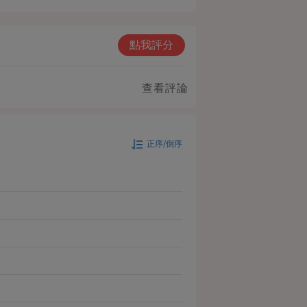
呆了！！！ 你，你，你心軟？ 戰珩奕終究
你。” 他昭告天下，南程程是他的妻，然
點我評分
嬌妻孕肚明顯……
查看評論
正序/倒序