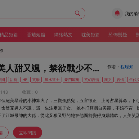
我的消
精品短篇
番茄短篇
網絡熱文
耽美短篇
恐怖懸疑
撩
神算美人甜又颯，禁欲戰少不經撩
作者：
程璟知
民國
甜寵
HE
玄學
風水道士
豪門霸總
玄幻言情
爽文
言情
年代
143
收藏：0
有個絕美暴躁的小神算火了，三觀歪點兒，五官很正，上可占星算命，下可
，命硬克男人不說，還一生注定無子女。 她本打算獨自美麗，不婚不育，
下了江城最帥的大佬，從此又狠又野的她在他面前變得身嬌體軟，人美笑甜
 “我沒空耍！ 流！ 忙！” 江城戰家富可敵國，戰家三少文韜武略，俊逸
十二歲。 愛他的女人很多，敢撲上去的也只有她。 “戰少，怎麼才能得到
架
立即閱讀
，不捨得吼，冷冰冰的聲音里皆是無奈，“離我遠點，我克女人，會給你帶來