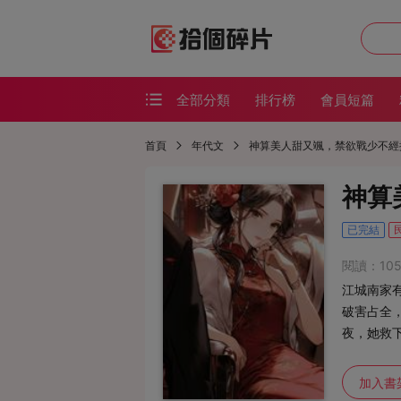
全部分類
排行榜
會員短篇
會員短篇
首頁
年代文
神算美人甜又颯，禁欲戰少不經
精品短篇
番茄短篇
已完結
網絡熱文
閱讀：105
耽美短篇
江城南家
恐怖懸疑
破害占全
夜，她救
懸疑恐怖
取所需！”
也活不過二
加入書
捨得推開