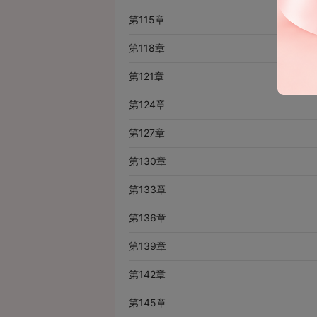
第115章
第118章
第121章
第124章
第127章
第130章
第133章
第136章
第139章
第142章
第145章