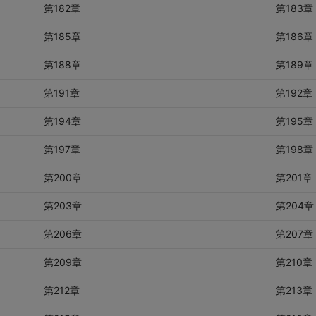
第182章
第183章
第185章
第186章
第188章
第189章
第191章
第192章
第194章
第195章
第197章
第198章
第200章
第201章
第203章
第204章
第206章
第207章
第209章
第210章
第212章
第213章