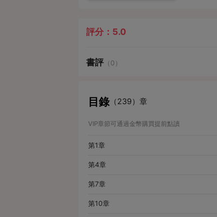
克？！ 我
拜倒在她
評分：
5.0
而她命中
書評
（0）
目錄
（239）章
VIP章節可通過金幣購買提前點讀
第1章
第4章
第7章
第10章