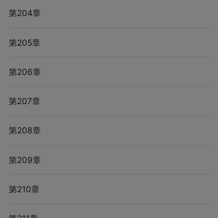
第204章
第205章
第206章
第207章
第208章
第209章
第210章