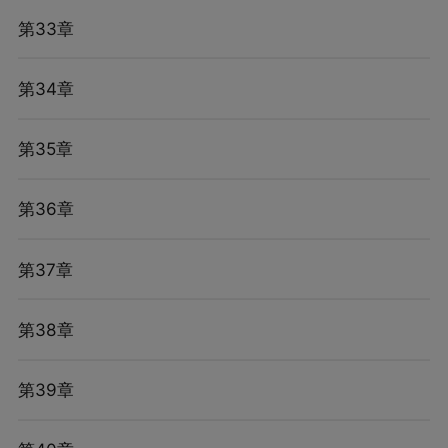
第33章
第34章
第35章
第36章
第37章
第38章
第39章