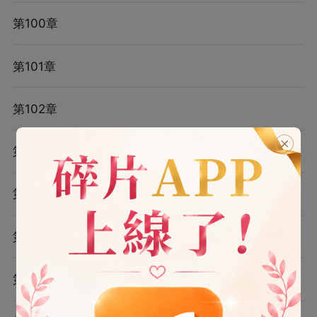
第100章
第101章
第102章
第103章
第104章
第105章
第106章