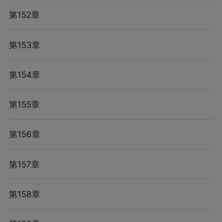
第152章
第153章
第154章
第155章
第156章
第157章
第158章