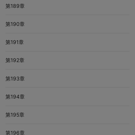
第189章
第190章
第191章
第192章
第193章
第194章
第195章
第196章