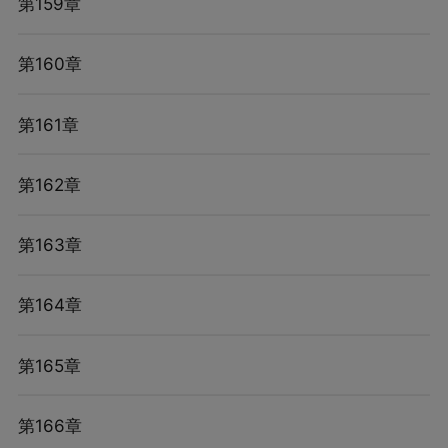
第159章
第160章
第161章
第162章
第163章
第164章
第165章
第166章