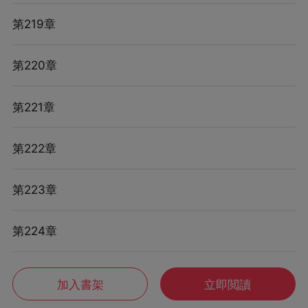
第219章
第220章
第221章
第222章
第223章
第224章
第225章
加入書架
立即閲讀