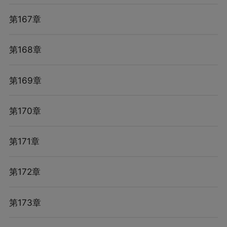
第167章
第168章
第169章
第170章
第171章
第172章
第173章