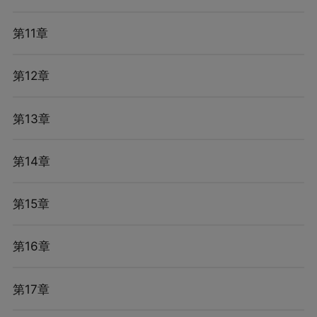
第11章
第12章
第13章
第14章
第15章
第16章
第17章