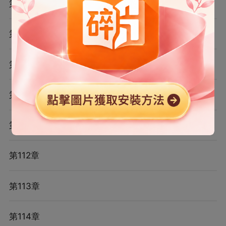
第107章
第108章
第109章
第110章
第111章
第112章
第113章
第114章