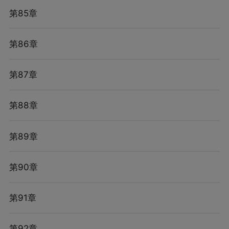
第85章
第86章
第87章
第88章
第89章
第90章
第91章
第92章