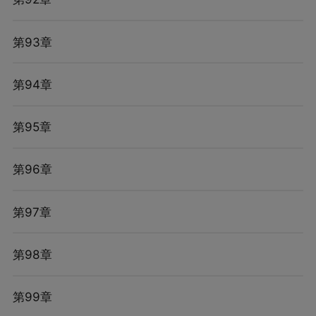
第93章
第94章
第95章
第96章
第97章
第98章
第99章