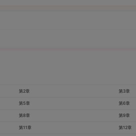
第2章
第3章
第5章
第6章
第8章
第9章
第11章
第12章