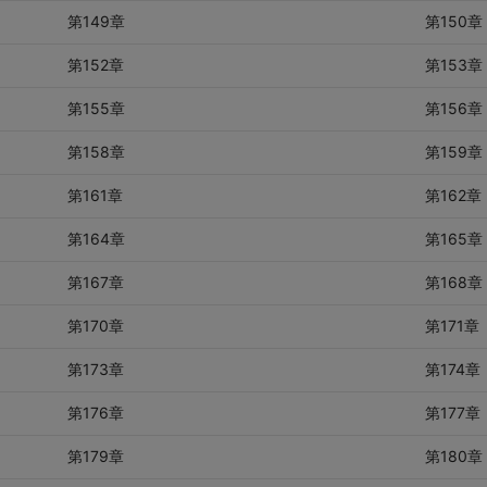
第149章
第150章
第152章
第153章
第155章
第156章
第158章
第159章
第161章
第162章
第164章
第165章
第167章
第168章
第170章
第171章
第173章
第174章
第176章
第177章
第179章
第180章