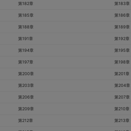
第182章
第183章
第185章
第186章
第188章
第189章
第191章
第192章
第194章
第195章
第197章
第198章
第200章
第201章
第203章
第204章
第206章
第207章
第209章
第210章
第212章
第213章