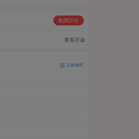
點我評分
查看評論
正序/倒序