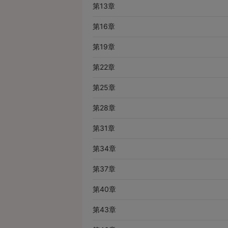
第13章
第16章
第19章
第22章
第25章
第28章
第31章
第34章
第37章
第40章
第43章