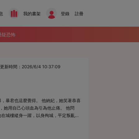
息
我的書架
登錄
註冊
懸疑恐怖
更新時間：2026/6/4 10:37:09
得。 他納妃，她笑著恭喜
見這一幕，內心毫無波動，虐嗎？我演的！