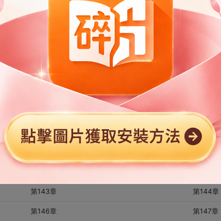
第116章
第117章
第119章
第120章
第122章
第123章
第125章
第126章
第128章
第129章
第131章
第132章
第134章
第135章
第137章
第138章
第140章
第141章
第143章
第144章
第146章
第147章