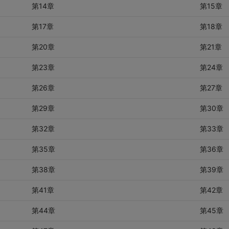
第14章
第15章
第17章
第18章
第20章
第21章
第23章
第24章
第26章
第27章
第29章
第30章
第32章
第33章
第35章
第36章
第38章
第39章
第41章
第42章
第44章
第45章