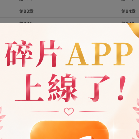
第83章
第84章
第86章
第87章
第89章
第90章
第92章
第93章
第95章
第96章
第98章
第99章
第101章
第102章
第104章
第105章
第107章
第108章
第110章
第111章
第113章
第114章