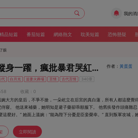
我的消
精品短篇
番茄短篇
網絡熱文
耽美短篇
恐怖懸疑
了眼
皇后縱身一躍，瘋批暴君哭紅了眼
作者：
黃蛋蛋
古代
白月光
追妻火葬場
言情
古代言情
340章
58
收藏：0
婉大方的皇后，不爭不搶，一朵屹立在后宮的真白蓮，所有人都這麼覺得，暴君也這麼覺
他送來補藥，她明知是避子藥卻乖順服下。 他舊疾發作頭痛難忍，她用自己心頭血為引為他止痛。 他問
。” 她面上溫婉：“能為陛下分憂是臣妾榮幸。” 直到叛軍攻城，她在城樓縱身一躍，以身殉城，平定叛亂。
她的尸💀，跪在地上哭紅了眼：梓童，我錯了，你回來好不好？ 孟棠看
架
立即閱讀