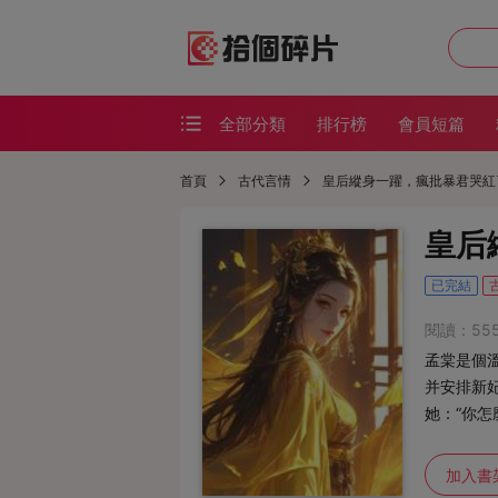
全部分類
排行榜
會員短篇
會員短篇
首頁
古代言情
皇后縱身一躍，瘋批暴君哭紅
精品短篇
番茄短篇
已完結
網絡熱文
閱讀：555
耽美短篇
孟棠是個溫
恐怖懸疑
并安排新妃侍寢。 
她：“你怎麼這麼好
懸疑恐怖
暴君抱著
加入書