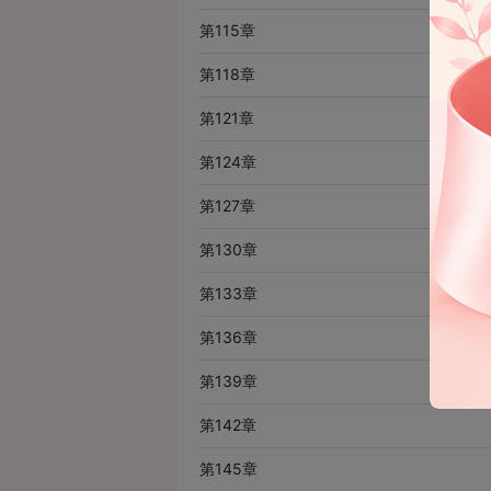
第115章
第118章
第121章
第124章
第127章
第130章
第133章
第136章
第139章
第142章
第145章