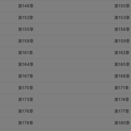
第149章
第150章
第152章
第153章
第155章
第156章
第158章
第159章
第161章
第162章
第164章
第165章
第167章
第168章
第170章
第171章
第173章
第174章
第176章
第177章
第179章
第180章