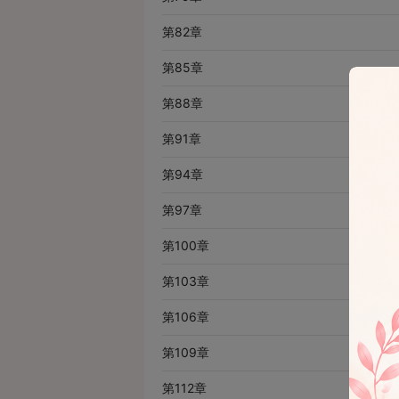
第82章
第85章
第88章
第91章
第94章
第97章
第100章
第103章
第106章
第109章
第112章