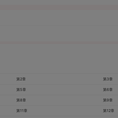
第2章
第3章
第5章
第6章
第8章
第9章
第11章
第12章