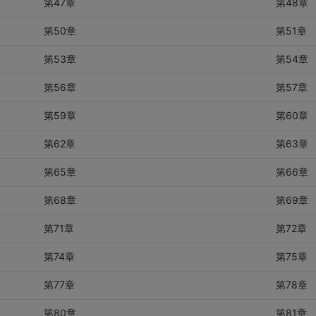
第47章
第48章
第50章
第51章
第53章
第54章
第56章
第57章
第59章
第60章
第62章
第63章
第65章
第66章
第68章
第69章
第71章
第72章
第74章
第75章
第77章
第78章
第80章
第81章