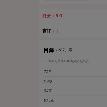
評分：
5.0
書評
（0）
目錄
（287）章
VIP章節可通過金幣購買提前點讀
第1章
第4章
第7章
第10章