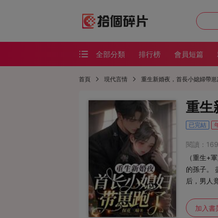
全部分類
排行榜
會員短篇
會員短篇
首頁
現代言情
重生新婚夜，首長小媳婦帶崽
精品短篇
番茄短篇
已完結
網絡熱文
閱讀：169
耽美短篇
（重生+
恐怖懸疑
的孫子。 盡管大領導的孫子平常對自己嚴肅冷淡，可是姜漁相信真心換真心，總能把自己男人的這顆心捂熱，可是結婚七年
后，男人
懸疑恐怖
笑容，仿佛他們才是一家人。 重來一次的
是瘋魔了
加入書
不能離婚。