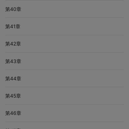
第40章
第41章
第42章
第43章
第44章
第45章
第46章