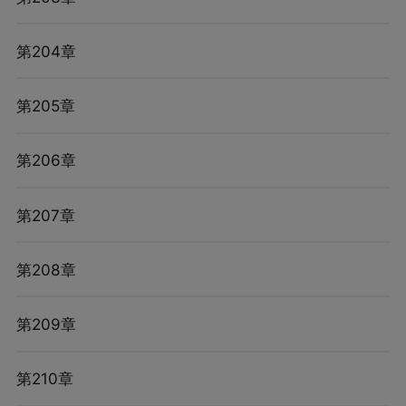
第204章
第205章
第206章
第207章
第208章
第209章
第210章