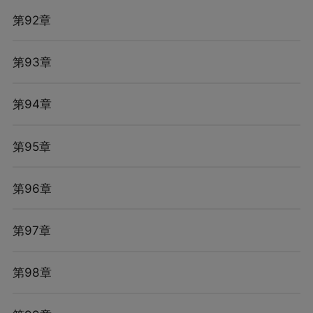
第92章
第93章
第94章
第95章
第96章
第97章
第98章