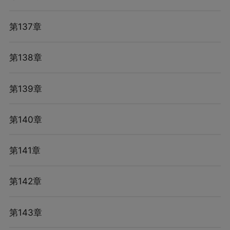
第137章
第138章
第139章
第140章
第141章
第142章
第143章