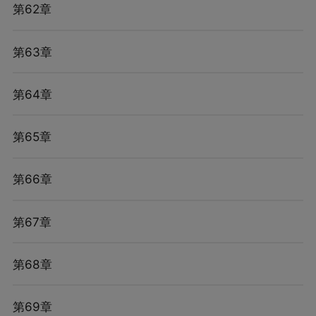
第62章
第63章
第64章
第65章
第66章
第67章
第68章
第69章