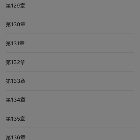
第129章
第130章
第131章
第132章
第133章
第134章
第135章
第136章