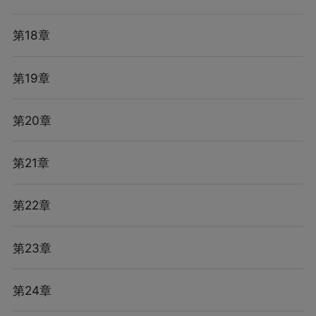
第18章
第19章
第20章
第21章
第22章
第23章
第24章