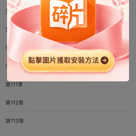
第107章
第108章
第109章
第110章
第111章
第112章
第113章