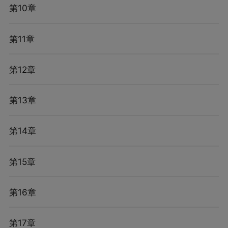
第10章
第11章
第12章
第13章
第14章
第15章
第16章
第17章