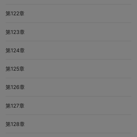
第122章
第123章
第124章
第125章
第126章
第127章
第128章