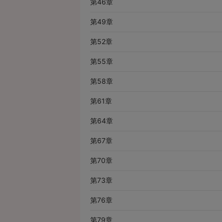
第46章
第49章
第52章
第55章
第58章
第61章
第64章
第67章
第70章
第73章
第76章
第79章