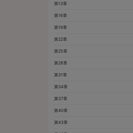
第13章
第16章
第19章
第22章
第25章
第28章
第31章
第34章
第37章
第40章
第43章