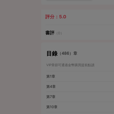
評分：
5.0
書評
（0）
目錄
（486）章
VIP章節可通過金幣購買提前點讀
第1章
第4章
第7章
第10章