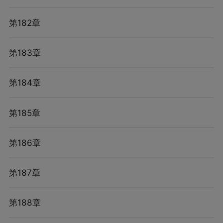
第182章
第183章
第184章
第185章
第186章
第187章
第188章