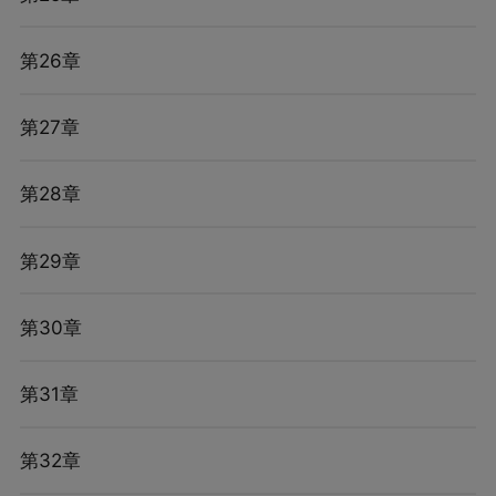
第26章
第27章
第28章
第29章
第30章
第31章
第32章