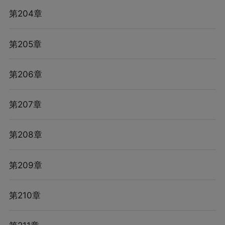
第204章
第205章
第206章
第207章
第208章
第209章
第210章