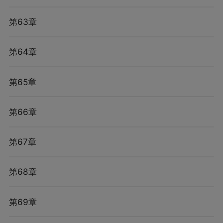
第63章
第64章
第65章
第66章
第67章
第68章
第69章