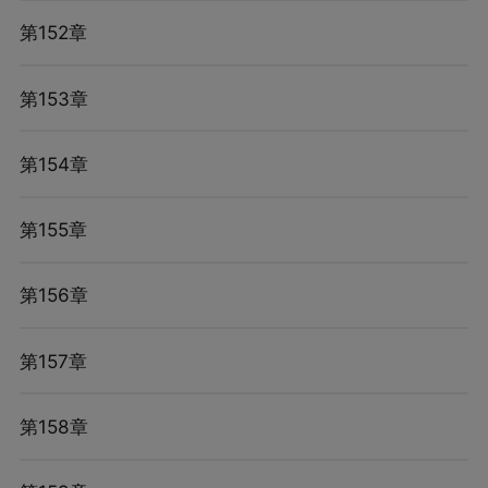
第152章
第153章
第154章
第155章
第156章
第157章
第158章