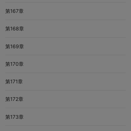
第167章
第168章
第169章
第170章
第171章
第172章
第173章