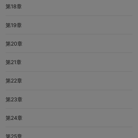
第18章
第19章
第20章
第21章
第22章
第23章
第24章
第25章