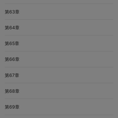
第63章
第64章
第65章
第66章
第67章
第68章
第69章