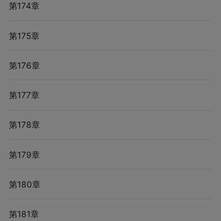
第174章
第175章
第176章
第177章
第178章
第179章
第180章
第181章