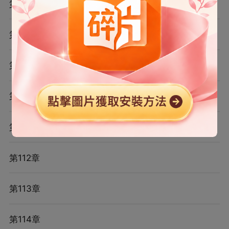
第107章
第108章
第109章
第110章
第111章
第112章
第113章
第114章