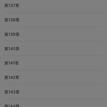
第137章
第138章
第139章
第140章
第141章
第142章
第143章
第144章