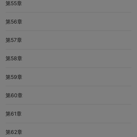
第55章
第56章
第57章
第58章
第59章
第60章
第61章
第62章