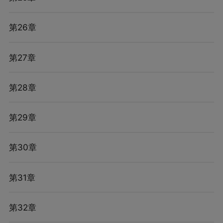
第26章
第27章
第28章
第29章
第30章
第31章
第32章