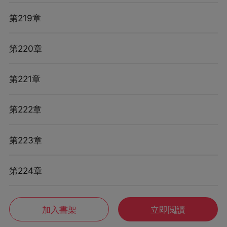
第219章
第220章
第221章
第222章
第223章
第224章
第225章
加入書架
立即閲讀