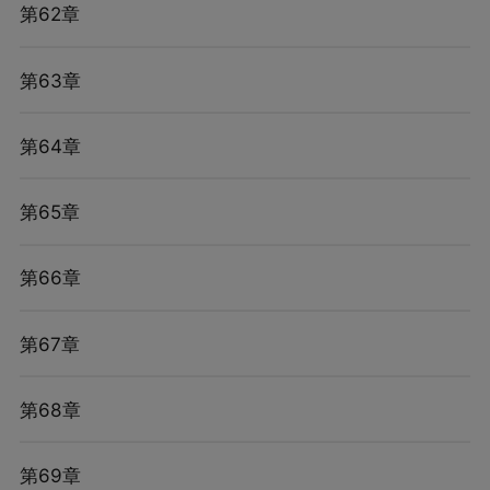
第62章
第63章
第64章
第65章
第66章
第67章
第68章
第69章