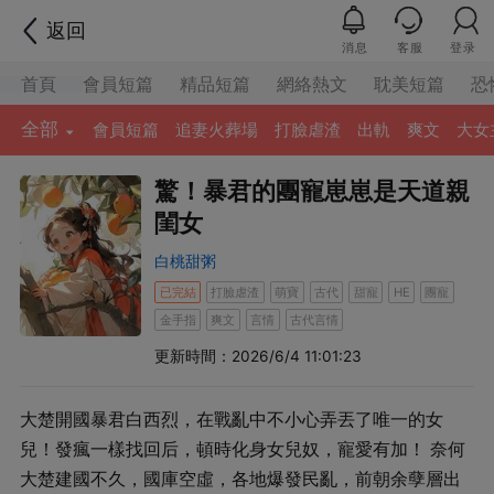
返回
消息
客服
登录
首頁
會員短篇
精品短篇
網絡熱文
耽美短篇
恐
全部
會員短篇
追妻火葬場
打臉虐渣
出軌
爽文
大女
驚！暴君的團寵崽崽是天道親
閨女
白桃甜粥
已完結
打臉虐渣
萌寶
古代
甜寵
團寵
HE
金手指
爽文
言情
古代言情
更新時間：2026/6/4 11:01:23
大楚開國暴君白西烈，在戰亂中不小心弄丟了唯一的女
兒！發瘋一樣找回后，頓時化身女兒奴，寵愛有加！ 奈何
大楚建國不久，國庫空虛，各地爆發民亂，前朝余孽層出