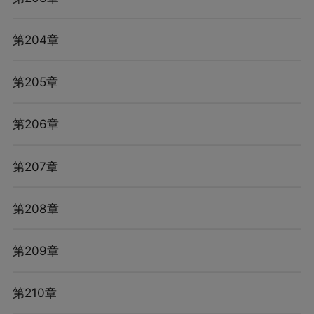
第204章
第205章
第206章
第207章
第208章
第209章
第210章