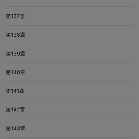
第137章
第138章
第139章
第140章
第141章
第142章
第143章