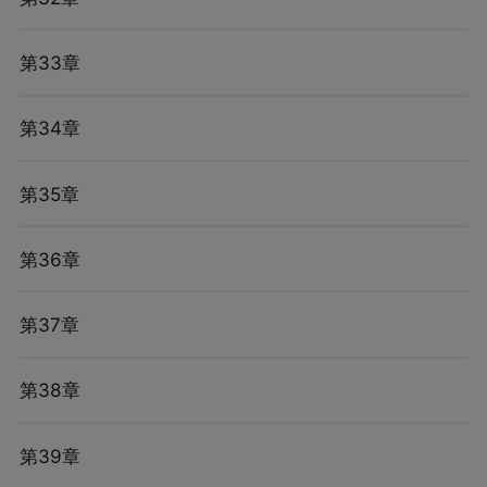
第33章
第34章
第35章
第36章
第37章
第38章
第39章