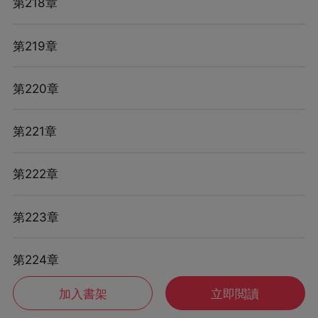
第218章
第219章
第220章
第221章
第222章
第223章
第224章
加入書架
立即閲讀
第225章