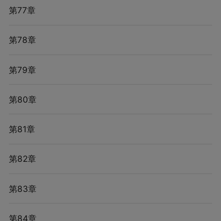
第77章
第78章
第79章
第80章
第81章
第82章
第83章
第84章