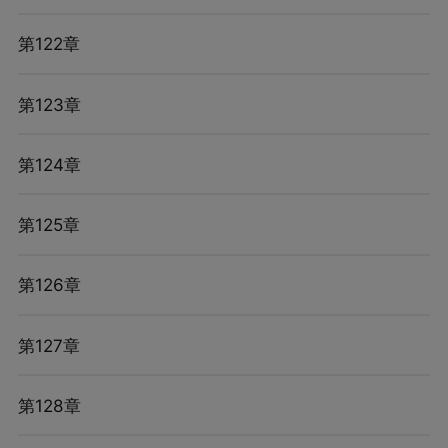
第122章
第123章
第124章
第125章
第126章
第127章
第128章