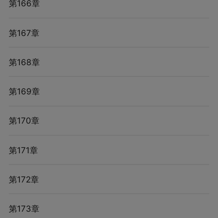
第166章
第167章
第168章
第169章
第170章
第171章
第172章
第173章