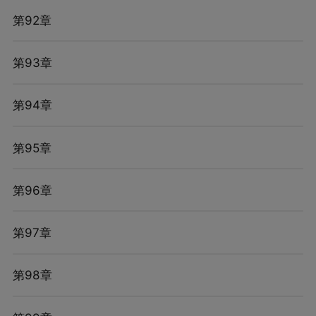
第92章
第93章
第94章
第95章
第96章
第97章
第98章