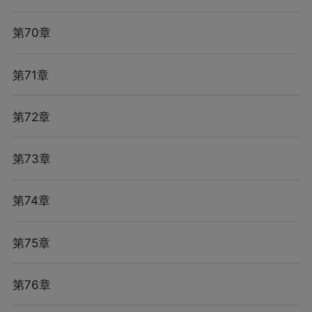
第70章
第71章
第72章
第73章
第74章
第75章
第76章