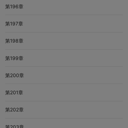
第196章
第197章
第198章
第199章
第200章
第201章
第202章
第203章