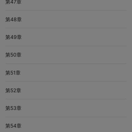
第47章
第48章
第49章
第50章
第51章
第52章
第53章
第54章