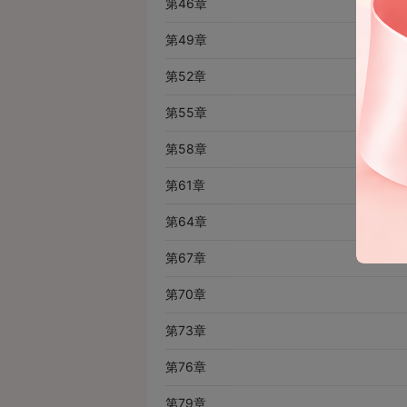
第46章
第49章
第52章
第55章
第58章
第61章
第64章
第67章
第70章
第73章
第76章
第79章