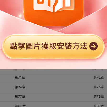
第47章
第48章
第50章
第51章
第53章
第54章
第56章
第57章
第59章
第60章
第62章
第63章
第65章
第66章
第68章
第69章
第71章
第72章
第74章
第75章
第77章
第78章
第80章
第81章