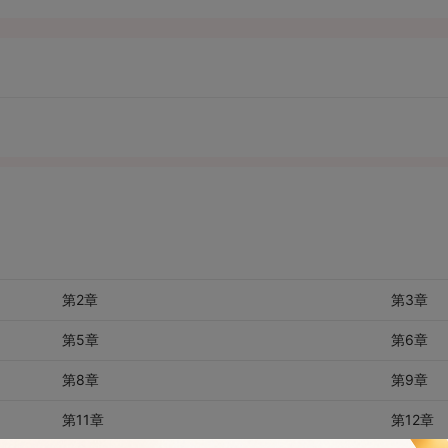
的？」 她知道自己平時太忙，經常顧不上接孩子，導致他已經學會自己回
小姑娘回來…… 「我看她可愛，就撿回來了。」唐辰野神色淡定，語氣也
第2章
第3章
第5章
第6章
第8章
第9章
第11章
第12章