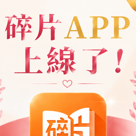
第14章
第15章
第17章
第18章
第20章
第21章
第23章
第24章
第26章
第27章
第29章
第30章
第32章
第33章
第35章
第36章
第38章
第39章
第41章
第42章
第44章
第45章