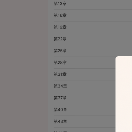
第13章
第16章
第19章
第22章
第25章
第28章
第31章
第34章
第37章
第40章
第43章