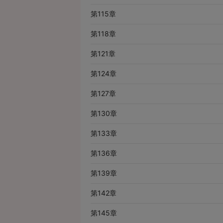
第115章
第118章
第121章
第124章
第127章
第130章
第133章
第136章
第139章
第142章
第145章