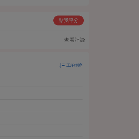
餡餅。 秦玦悔恨：這是怎麼火葬場都追不
點我評分
查看評論
正序/倒序