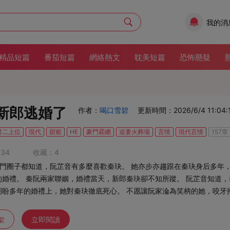
我的消
精品短篇
番茄短篇
網絡熱文
耽美短篇
恐怖懸疑
新郎逃婚了
作者：
喝口雪碧
更新時間：2026/6/4 11:04:
男二上位
現代
甜寵
HE
豪門霸總
追妻火葬場
言情
現代言情
157章
34
收藏：4
豪門圈子都知道，阮芷音有多麼喜歡秦玦。 她亦步亦趨跟在秦玦身后多年
的婚禮。 秦阮兩家聯姻，婚禮當天，新郎秦玦卻不知所蹤。 阮芷音知道，
期盼多年的婚禮上，她對秦玦徹底死心。 不愿讓阮家淪為笑柄的她，咬牙
后離婚，北城項目給你】 那邊程越霖對著滿地的煙頭，握著手機挑眉： 
天，秦少爺和好友回到B市，接機的助理面色躊躇。 好友：“難不成阮芷音要
架
立即閱讀
過什麼？” 助理：“阮小姐現在換了個新老公。” 秦玦：“？” ——抱得美人