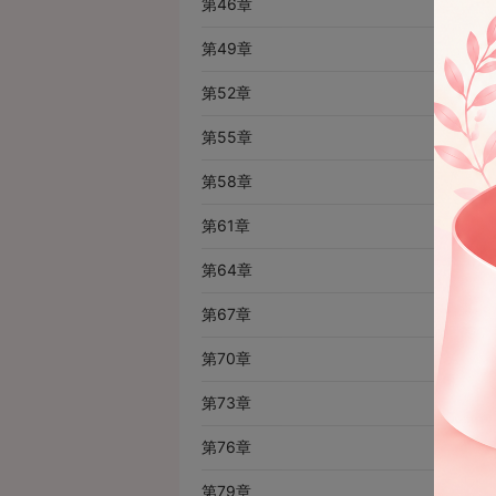
第46章
第49章
第52章
第55章
第58章
第61章
第64章
第67章
第70章
第73章
第76章
第79章