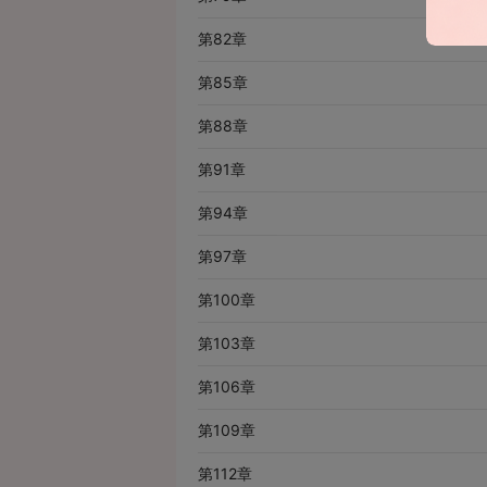
第82章
第85章
第88章
第91章
第94章
第97章
第100章
第103章
第106章
第109章
第112章