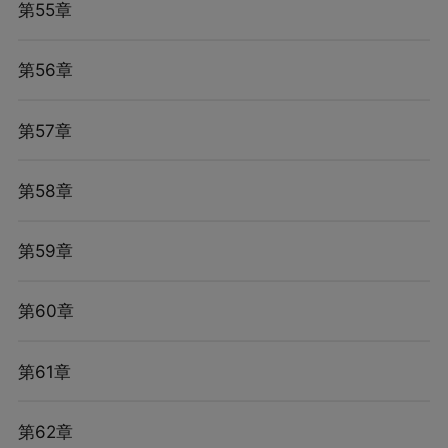
第55章
第56章
第57章
第58章
第59章
第60章
第61章
第62章