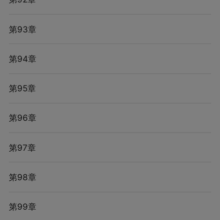
第93章
第94章
第95章
第96章
第97章
第98章
第99章