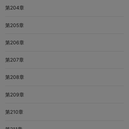
第204章
第205章
第206章
第207章
第208章
第209章
第210章