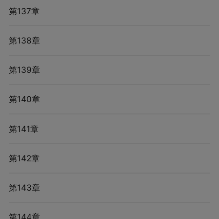
第137章
第138章
第139章
第140章
第141章
第142章
第143章
第144章