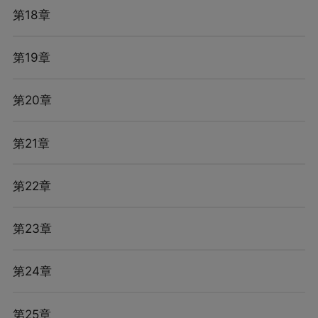
第18章
第19章
第20章
第21章
第22章
第23章
第24章
第25章