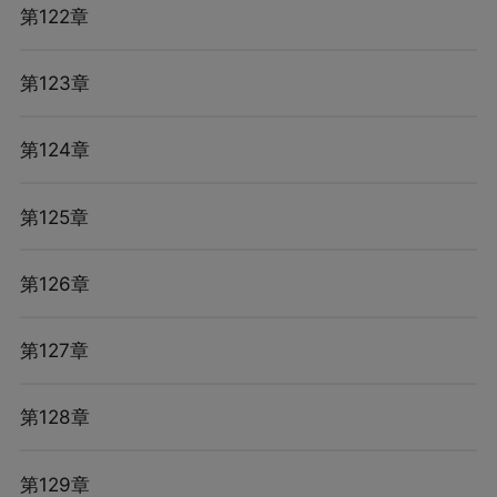
第122章
第123章
第124章
第125章
第126章
第127章
第128章
第129章