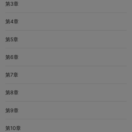
第3章
第4章
第5章
第6章
第7章
第8章
第9章
第10章