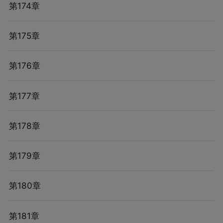
第174章
第175章
第176章
第177章
第178章
第179章
第180章
第181章