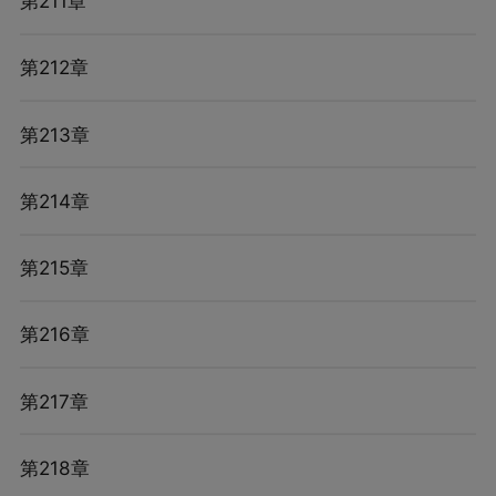
第211章
第212章
第213章
第214章
第215章
第216章
第217章
第218章