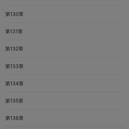
第130章
第131章
第132章
第133章
第134章
第135章
第136章