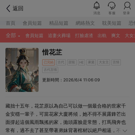
返回
消息
客服
登录
首頁
會員短篇
精品短篇
網絡熱文
耽美短篇
恐
全部
會員短篇
追妻火葬場
打臉虐渣
出軌
爽文
大女
惜花芷
已完結
古代
甜寵
家庭
大女主
言情
HE
古代言情
更新時間：2026/6/4 11:06:09
藏拙十五年，花芷原以為自己可以做一個最合格的世家千
金安穩一輩子，可當花家大廈將傾，她不得不展露鋒芒出
面撐起這個風雨飄搖的家，拋頭露臉是常態，打馬飛奔也
常有，過不去了甚至帶著弟妹背著棺材以絕戶相逼，不好