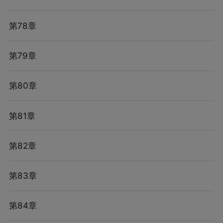
第78章
第79章
第80章
第81章
第82章
第83章
第84章