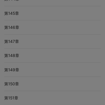
第145章
第146章
第147章
第148章
第149章
第150章
第151章