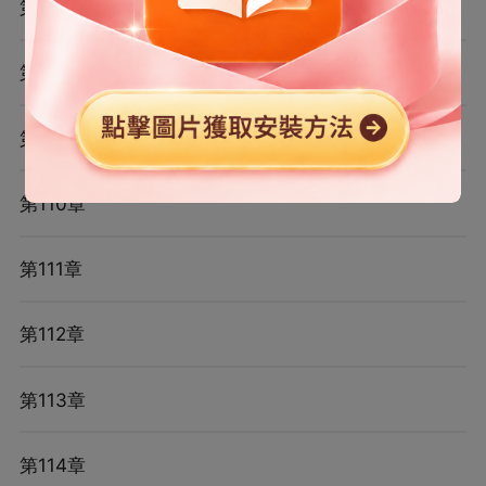
第107章
第108章
第109章
第110章
第111章
第112章
第113章
第114章