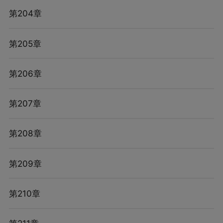
第204章
第205章
第206章
第207章
第208章
第209章
第210章