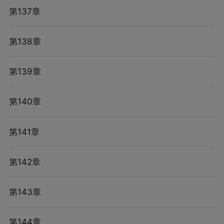
第137章
第138章
第139章
第140章
第141章
第142章
第143章
第144章