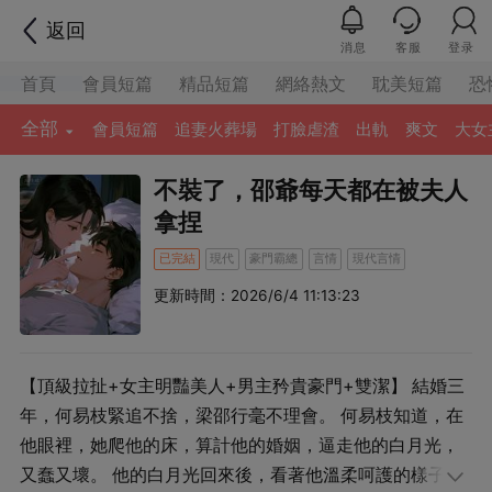
返回
消息
客服
登录
首頁
會員短篇
精品短篇
網絡熱文
耽美短篇
恐
全部
會員短篇
追妻火葬場
打臉虐渣
出軌
爽文
大女
不裝了，邵爺每天都在被夫人
拿捏
已完結
現代
豪門霸總
言情
現代言情
更新時間：2026/6/4 11:13:23
【頂級拉扯+女主明豔美人+男主矜貴豪門+雙潔】 結婚三
年，何易枝緊追不捨，梁邵行毫不理會。 何易枝知道，在
他眼裡，她爬他的床，算計他的婚姻，逼走他的白月光，
又蠢又壞。 他的白月光回來後，看著他溫柔呵護的樣子，