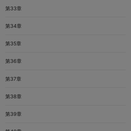
第33章
第34章
第35章
第36章
第37章
第38章
第39章