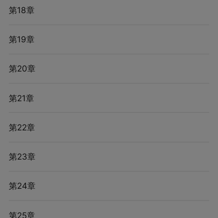
第18章
第19章
第20章
第21章
第22章
第23章
第24章
第25章