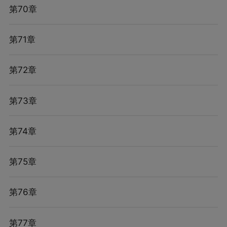
第70章
第71章
第72章
第73章
第74章
第75章
第76章
第77章