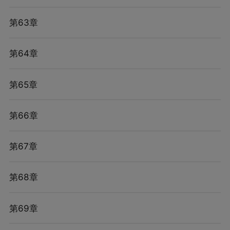
第63章
第64章
第65章
第66章
第67章
第68章
第69章