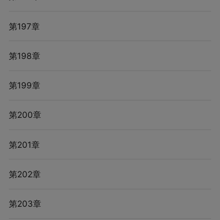
第197章
第198章
第199章
第200章
第201章
第202章
第203章