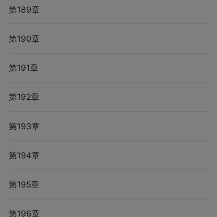
第189章
第190章
第191章
第192章
第193章
第194章
第195章
第196章