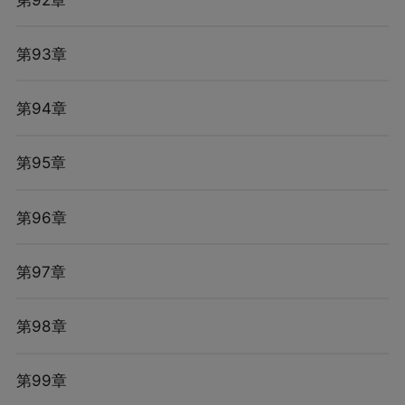
第93章
第94章
第95章
第96章
第97章
第98章
第99章