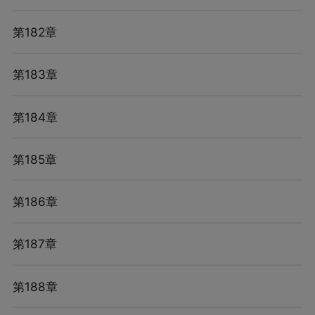
第182章
第183章
第184章
第185章
第186章
第187章
第188章