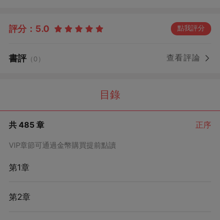
面！飛鳥是她的眼，走獸是她的刀，她是這山林大地的主
宰！ 本想靠著召喚術低調致富，卻捲入一場意外，惹上了
評分：
5.0
點我評分
最冷、最硬、最野的糙漢男主——沈霆鋒。 初見，他冷眼
審視，抵著她：“可疑分子，離我遠點！” 後來…… 物資奇
書評
查看評論
缺？林颯素手一揮，變異良種、稀缺草藥，要啥有啥！ 朋
（0）
友遇險？林颯控場營救，醫術、獸群齊上陣，起死回生！
林颯憑實力，活成了他全家的團寵小福星！ 糙漢日夜失
目錄
控，壓力山大，將人死死箍在懷裡，聲音嘶啞：“小祖宗，
早知你這麼能耐，當初就該換成玫瑰。我的命，我的人，
我的心，全都被你召喚了，你得負責！”
共 485 章
正序
VIP章節可通過金幣購買提前點讀
第1章
第2章