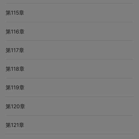
第115章
第116章
第117章
第118章
第119章
第120章
第121章