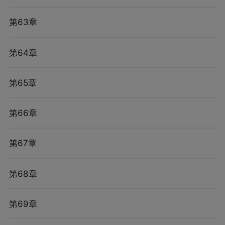
第63章
第64章
第65章
第66章
第67章
第68章
第69章