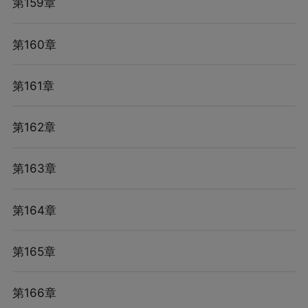
第159章
第160章
第161章
第162章
第163章
第164章
第165章
第166章