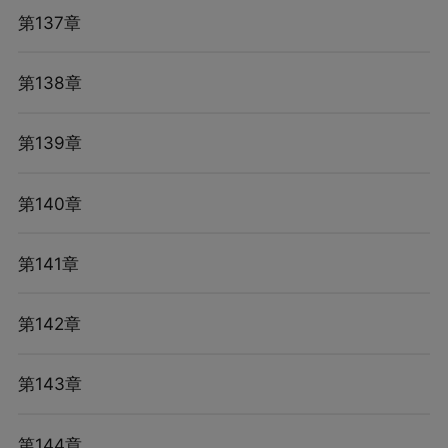
第137章
第138章
第139章
第140章
第141章
第142章
第143章
第144章