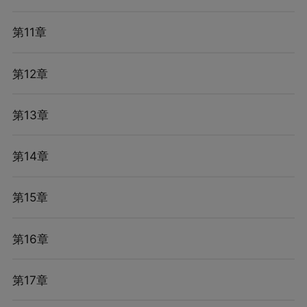
第11章
第12章
第13章
第14章
第15章
第16章
第17章