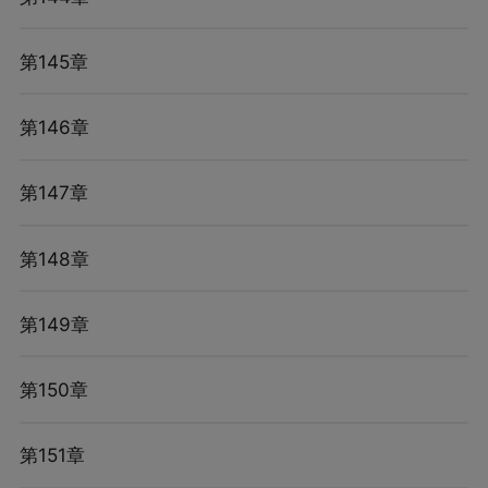
第145章
第146章
第147章
第148章
第149章
第150章
第151章