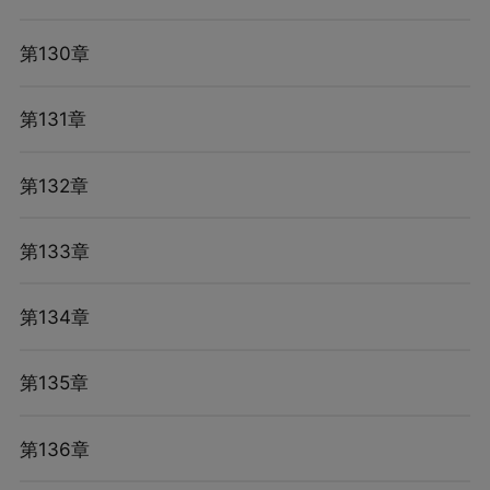
第130章
第131章
第132章
第133章
第134章
第135章
第136章