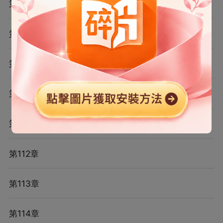
第107章
第108章
第109章
第110章
第111章
第112章
第113章
第114章