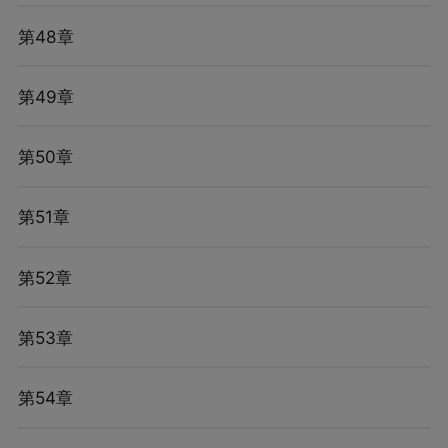
第48章
第49章
第50章
第51章
第52章
第53章
第54章