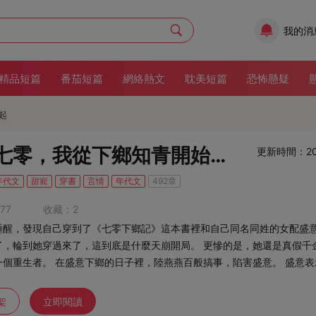
我的消
精品短篇
番茄短篇
網絡熱文
耽美短篇
恐怖懸疑
起
穿書七零，我從下鄉知青開始做起
更新時間：2026
年代文
甜寵
穿書
言情
年代文
492章
77
收藏：2
睡醒，發現自己穿到了《七零下鄉記》這本書裡和自己同名同姓的女配盛意
了，輪到她穿過來了，這到底是什麼天崩開局。 更慘的是，她還是真假千
一個重生者。 在盛意下鄉的日子裡，陸燕燕百般搞事，陷害盛意。 盛意表
商情商都線上，為難的人能拉攏拉攏，不能拉攏都嗝屁。 暗地下毒？根本
人、中醫西醫手到擒來的年輕一輩佼佼者，你怎麼害我？
架
立即閱讀