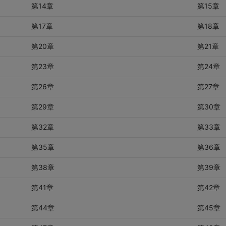
第14章
第15章
第17章
第18章
第20章
第21章
第23章
第24章
第26章
第27章
第29章
第30章
第32章
第33章
第35章
第36章
第38章
第39章
第41章
第42章
第44章
第45章