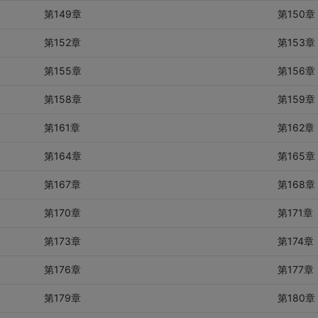
第149章
第150章
第152章
第153章
第155章
第156章
第158章
第159章
第161章
第162章
第164章
第165章
第167章
第168章
第170章
第171章
第173章
第174章
第176章
第177章
第179章
第180章