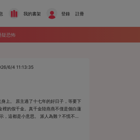
息
我的書架
登錄
註冊
懸疑恐怖
/6/4 11:13:35
身上。 原主過了十七年的好日子，等要下
金裡的假千金。真千金陸燕燕不僅是個白蓮
示，這都是小意思。 派人為難？不慌不
不怕，我一個二十一世紀、醫學世家培養的