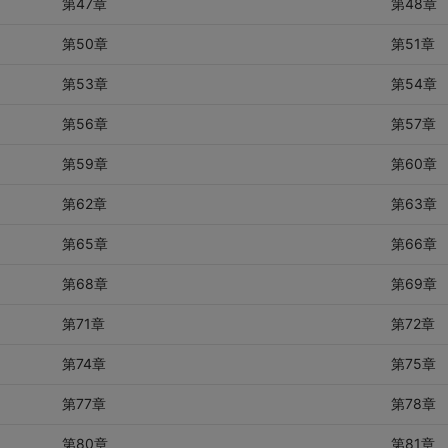
第47章
第48章
第50章
第51章
第53章
第54章
第56章
第57章
第59章
第60章
第62章
第63章
第65章
第66章
第68章
第69章
第71章
第72章
第74章
第75章
第77章
第78章
第80章
第81章