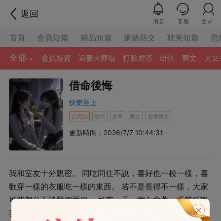
返回
消息
客服
登录
首頁
會員短篇
精品短篇
網絡熱文
耽美短篇
恐
全部
會員短篇
追妻火葬場
打臉虐渣
出軌
爽文
大女
借命後悔
快樂至上
已完結
現代
玄學
爽文
玄學爽文
更新時間：2026/7/7 10:44:31
我和室友十分親密。 同吃同住不說，喜好也一模一樣，喜
歡穿一樣的衣服吃一樣的東西。 若不是長得不一樣，大家
可能都分不清我們兩個。 可有一天，室友拿著一張符紙讓
我簽名。 說是特意給我求的，保平安，我們倆一人一張。