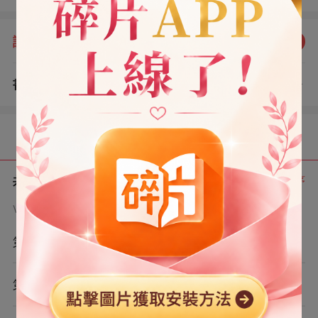
我沒接，平靜地看著她。 「你確定要借我的命嗎？」 我的
命，借了就還不回了。
評分：
4.8
點我評分
書評
查看評論
（1）
目錄
共 6 章
正序
VIP章節可通過金幣購買提前點讀
第1章
第2章