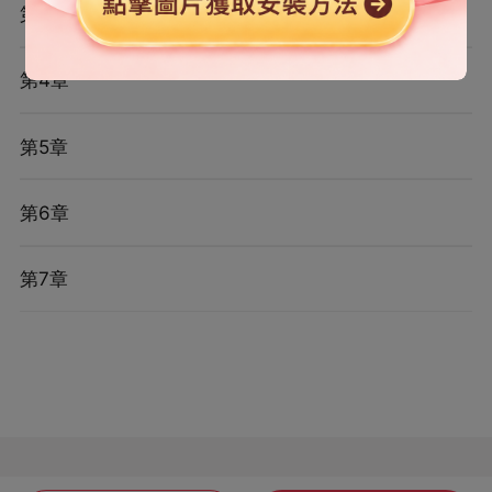
第3章
第4章
第5章
第6章
第7章