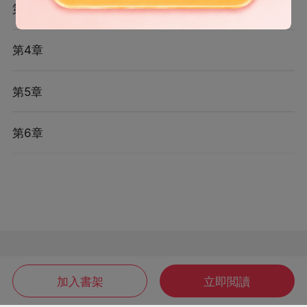
第3章
第4章
第5章
第6章
加入書架
立即閲讀