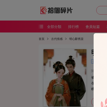
全部分類
排行榜
會員短篇
會員短篇
首頁
古代情感
明心辭舊棠
精品短篇
明心
番茄短篇
已完結
網絡熱文
閱讀：280
耽美短篇
被關進祠堂七日後，裴澤將我放
恐怖懸疑
在心尖上的青梅。 甚至在他青梅傳來有孕的訊息時，喜不自勝。 對著
瞧她吧。」 「我已經安排好了人，她這一胎定會平平安安的。」 我眉眼彎彎，真心實意道。 可蕭澤卻面色驟沉
懸疑恐怖
加入書