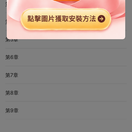
第3章
第4章
第5章
第6章
第7章
第8章
第9章