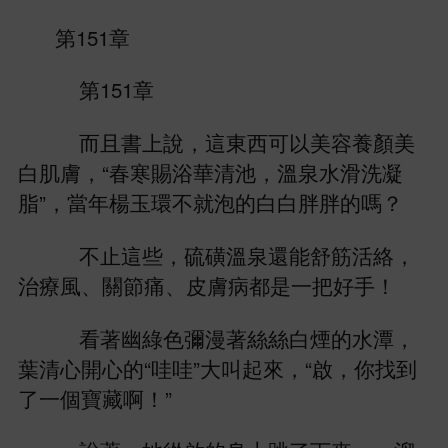
第151章
第151章
而且
，
以美容養顏美
肌膚，“
寒賜浴華清池，
泉
滑洗凝
脂”，當
楊玉環
就泡
胖胖
嗎？
止
些，硫磺
泉還能舒筋活絡，
治療
、
節痛、皮膚病都
把好
！
著幽
彌漫著絲絲
煙
潭，
葉清
“哇哇”
叫起
，“啟，
到
個寶藏啊！”