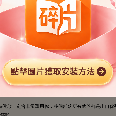
到底什麼
，能比
迅
斧還
厲害。”
迅，桀驁
馴
哼
。
能
樣
形狀？”葉清
忙問。
，
迅
誰能比得
！”
迅傲嬌
抬著
巴
。
伙還
，便激將
：
，以后
就
部落里除
本神女
，
刀
迅
太厲害
！”
，瞬
把
迅哄得
點
著
，“真
？”
候啟
定
非常
用
，
個部落所
武器都
自
敬
。