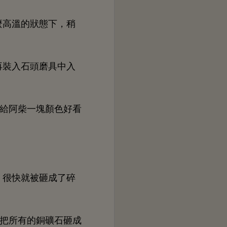
麼
狀態
，稍
再裝入
磨具
入
阿柴
塊顏
好
，很
就被砸成
碎
把所
礦
砸成