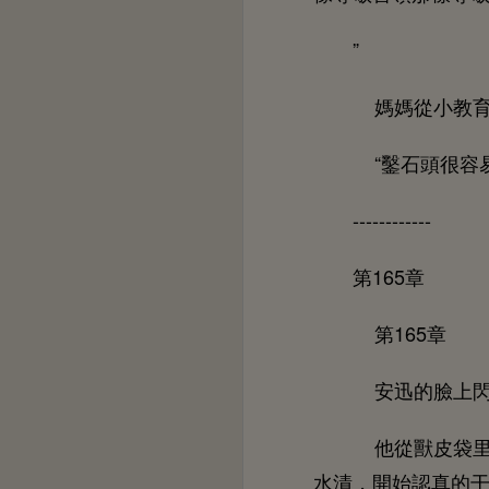
”
媽媽從
教
“鑿
很容
------------
第165章
第165章
迅
從獸皮袋
漬，
始認真