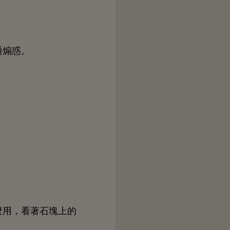
通煽惑。
麼用，
著
塊