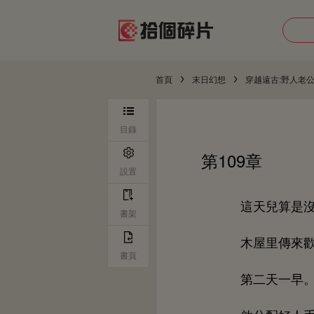
首頁
末日幻想
穿越遠古:野人老
目錄
第109章
設置
兒算
書架
里傳
書頁
第