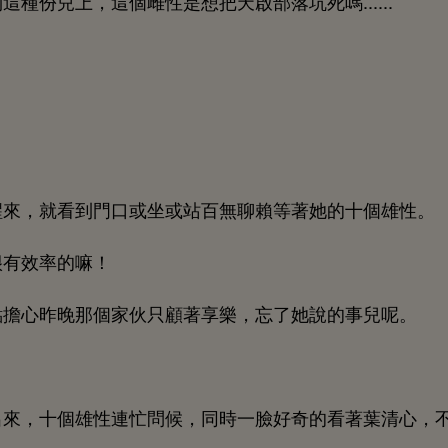
到
種份兒
，
個雌性
把
啟部落坑
嗎......
，就
到
或
或站百無聊賴等著
個雄性。
很
效率
嘛！
點擔
昨
個
伙只顧著享
，忘
事兒呢。
，
個雄性連忙問候，同
好奇
著葉清
，