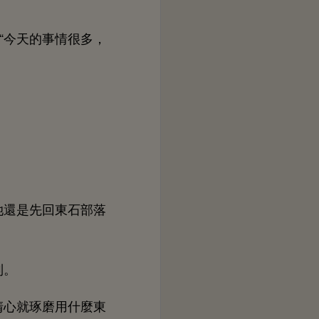
“今
事
很
，
還
先回
部落
制。
清
就琢磨用什麼