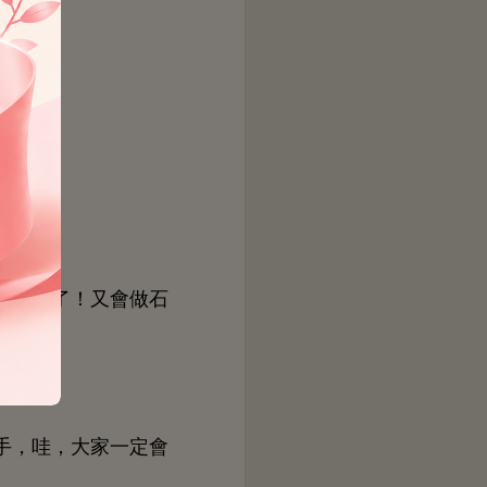
劍
！又
，哇，
定