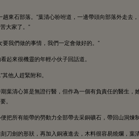
趟
部落。”葉清
吩咐
，
邊帶
向部落
，
辛苦
。”
女
們
事
，
們
定
好
。”
起
很
靈
伙子回話
。
..”其
趕緊附
。
期葉清
算
無證
醫，但作為
個
負責任
醫
，
需
。
便把所
能帶
勞
力全部帶
采
礦
，帶回
洞煉
雕刻刀劍
形狀，再加入
液
，
料很容易燒爛，葉