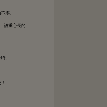
加
堪。
，語
吩咐。
麼！