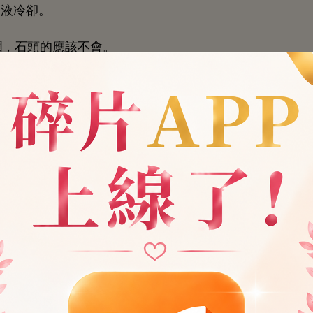
液
卻。
爛，
應該
。
柴
些
條形
塊，讓
圍過
，用
指沾
塊問
，“
們能
能用
斧，鑿
樣
形狀？”
搖
。
些笨
，
鑿
形狀具
很
難度。
。”
迅突然
，引起葉清
注
。
也
兒呢？”葉清
好奇
問
。