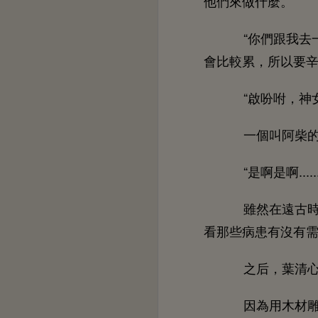
們
什麼。
“
們跟
比較累，所以
“啟吩咐，神
個叫阿柴
“
啊
啊....
雖然
古
些病患
沒
之后，葉清
因為用
材