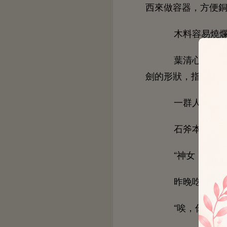
容器，方便
料容易燒
葉清
讓阿
劍
形狀，指著
群
紛紛
斧本
就
“神女，
能
昨
癟
“唉，
麼