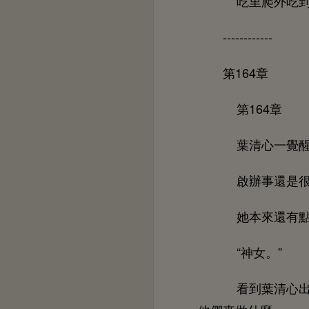
里爬
------------
第164章
第164章
葉清
啟辦事還
本
還
“神女。”
到葉清