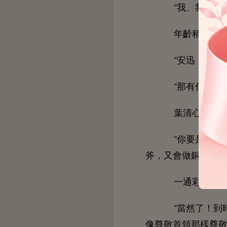
“
、
齡稍
“
迅，
真
“
什麼難
葉清
得
“
能
斧，又
刀，
通彩虹屁
“當然
！到
像尊敬首領
樣尊