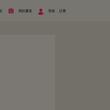
息
我的書架
登錄
註冊
。