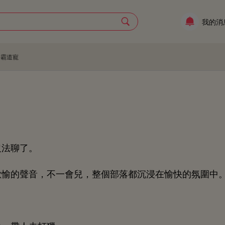
我的消
公霸道寵
沒法聊
。
愉
音，
兒，
個部落都沉浸
愉
氛圍
。