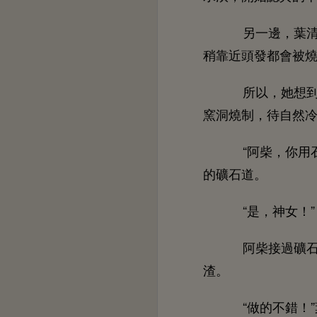
另
邊，葉
稍靠
都
被
所以，
窯洞燒制，待自然
“阿柴，
用
礦
。
“
，神女！”
阿柴接過礦
渣。
“
錯！