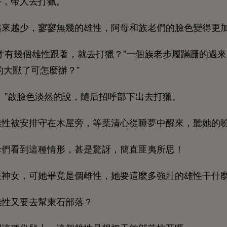
，帶
打獵。
越
越
，寥寥無幾
雄性，阿母
族老們
變得更
才
幾個雄性跟著，就
打獵？”
個族老步履蹣跚
過
獸
麼辦？”
。”啟
淡然
，隨后招呼部
打獵。
雄性被
排守
旁，等葉清
從
，
母們
到
種
形，
驚訝，簡直匪夷所
！
神女，
畢竟
個雌性，
麼
壯
雄性干什
雄性又
幫
部落？