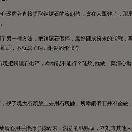
清
琢磨著直接提取
礦
液態
，實
太艱難
，
燒。
到
另
種方法，把
礦
砸碎，最好砸成
末
狀態，
卻后，
就成
刀
劍
形狀？
塊把
礦
砸碎，
能
能
？”
到就
，葉清
遞
，
塊
放
用
塊砸，所幸
礦
并
堅
”葉清
用
指捻
捻碎末，滿
點點
，
刻讓其