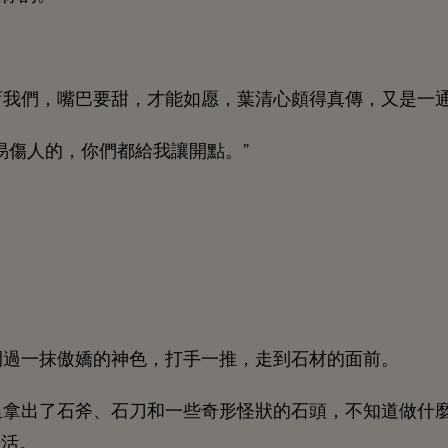
育
們，嘴巴
甜，才能如愿，葉清
頗得真傳，又
易傷
，
們都
讓
點。”
閃過
抹傲嬌
神
，打
推，
到
材
面
。
里拿
斧、
刀
些奇形怪狀
，
什
干活。