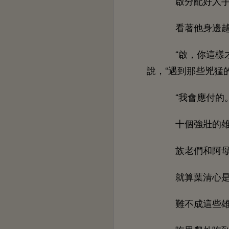
啟分配好
著
邊
“啟，
樣
，“遇到
些兇猛
“
應付
個
壯
族老們
阿
就算葉清
難
成
些