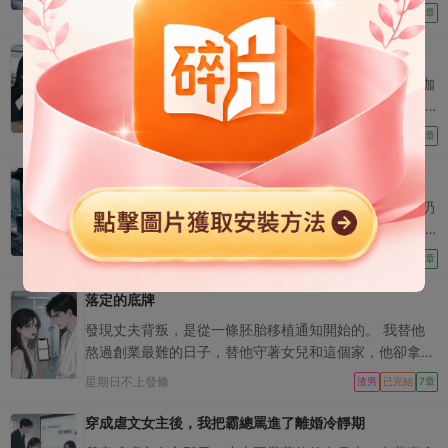
陌生男人走到她身後。 四年後，她從康復中心的六樓跳
迪士尼在逃公主
親情
已完結
8章
了下去。 媽媽病倒，爸爸在追責的路上出了車禍。最後
只剩我一個人，抱著姐姐沒來得及送出的生日禮物，走進
若是深愛，怎會讓我成了局外人
江裡。 意識重新浮上來時，我回到了八歲那晚。 姐姐正
情人找上門那天，戴著我丈夫送的鑽戒，坐在我常去的咖
彎腰穿鞋，手機裡的人催她下樓取餐。 我搶過手機，先
啡館裡，勸我給他們兩個的愛情讓路。 我當著她的面撥
按了三個數字。 「警察叔叔，我姐姐快要失蹤了。」
通陸惟川的電話，開啟擴音。 「陸副院長，你養在外面
三三
婚姻
已完結
8章
的姑娘說，她懷了你的孩子，要我這個原配給她騰位
置。」 電話那頭沉默許久。 我看著對面驟然發白的臉，
穿成失明權臣的女兒後，我把他逼成了京城第一慈父
笑著補了一句：「你現在過來，把人領走。順便把離婚協
我穿書時，我那個反派爹正坐在雨裡，準備把攝政王印扔
議帶上。」
進護城河，然後再將自己也投進去。 他雙目失明，眾叛
親離，留給原主的結局只有一句：父親跳河自盡後，她被
三三
古代
已完結
8章
送去莊子，活不過冬天。 我抱住他的腿，哭得驚天動
地：「爹！印章不能扔！賣了能買八百只燒雞呢！」 聞
落定的底牌
照夜沉默半晌，摸著我的腦袋，冷冷道：「本王是瞎了，
發現丈夫背叛，是從一條胚胎移植通知開始的。 我替他
不是傻了。」 後來他想絕食，我把御醫開的藥膳做成火
熬過創業最難的日子，替他守著女兒和這個家，他卻拿著
鍋； 他想辭官出家，我在他馬車上掛滿「恭送我爹去當
偽造的結婚證，和情人去做試管，只為生一個所謂的兒
星期日不上發條
方丈」的紅綢； 他想把我送給死對頭養，我當場抱住他
渣男
已完結
7章
子。 他掐著女兒高考的軟肋，逼我嚥下這口委屈。 我看
的脖子大喊：「你敢送，我就天天去他家喊他爹！」 後
著眼前這個表情猙獰的男人， 第一次感覺他的臉是如此
穿成虐文女主後，我把霸總罵進了離婚冷靜期
來我爹，家也不出了，也不自盡了， ​​​​​​​就是我這個屁股，
陌生。