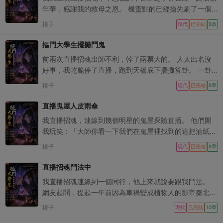
線。】 【誰能想到我們男主寶寶,一直在裝傻呢!就連姦夫
年華，感謝我的救母之恩。 機靈點的已經搶先刷了一個
都是他安排的。】 我還沒反應過來,這些說的是什麼意思,
嘉年華，搶到了今天的招魂名額。 「大師，我不想招
桃子
門口傳來小王爺的聲音: 「咱們都藏這間屋裡吧,嬤嬤肯定
現代
已完結
9章
魂，我想要找一個失蹤五年的人，你能幫我算一算嗎？」
找不到!」
我讓對方提供生辰八字，當看完那個生辰八字，我惋惜：
摳門大學生擺攤鬥鬼
「這個八字的主人，不是失蹤，而是已經犧牲了……」 八
前兩次直播招魂出師不利，幹了兩票大的。 人太出名沒
字純陰者，千人亂葬處，墳前冒死水，鬼樹聚陰氣，煉就
好事，我乾脆停了直播，跑到天橋底下擺攤算卦。 一卦
白毛僵。 這事棘手了……
一萬塊，我以為這下肯定沒有人上鉤，我能圖個清靜了。
桃子
現代
已完結
8章
結果，昔日金融大鱷來到我攤位前，他把全身僅剩的一萬
塊轉給我，讓我給他算一卦。 我一看，嚯，又來了票大
直播鬼屋人皮雨傘
的！ 傷官喜用神，五鬼搬運術，敗財桃花劫，命喪美人
我直播招魂，連線到幾個明星的鬼屋探險直播。 他們開
懷。 兄弟，你離死不遠啦！
我玩笑：「大師你看一下我們在鬼屋裡找到的這把油紙
傘，這裡面有沒有鬼？」 我看著在他們身後重復喊著
桃子
現代
已完結
8章
「把傘還我」的女鬼，面色大變。 「那是鬼的人皮血
傘，快還給她……」
直播招魂鬥法中
我直播招魂連線到一個同行，他上來就說要跟我鬥法。
網友起鬨，提起一年前因為車禍變成植物人的影帝秦北
顧，讓我們有本事就把他弄醒。 「想要他醒，停掉他的
桃子
現代
已完結
10章
藥，報警抓他經紀人就行。」 我話剛說完，對方卻嘲笑