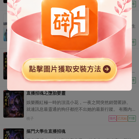
像不像，要不要給他下跪磕頭上柱香。 我反過來對他說
桃子
人捂著嘴癱倒在地上打滾。 我派人去拿回瓔珞,淡淡開口:
現代
已完結
9章
道：「我觀你印堂發黑要倒血黴了，不如你給我下跪磕
「嘴髒,那就幫你漱漱口。」
頭，我給你免費算上一卦避開血光之災。」 他不以為
她是書中月，我是賬上春
意，當著我的面把香爐當菸灰缸用。 他的粉絲則是憤怒
京中來了個奇女子。 她不守閨訓,不穿羅裙,卻能讓暑日生
群攻我，罵我詛咒人，直接把我的賬號給舉報了。 沒想
冰,讓濁油成皂。 人人都說她是天降祥瑞。 我的未婚夫
到幾天後，因為我懶得解封賬號繼續直播，害我封號的粉
祁珩也這樣覺得。 他為她當眾退婚,握住蘇妙儀的手:
藍甜甜
絲們卻在網上眾籌找我出面救人。 「發財大師，求求您
古代
已完結
12章
「我心悅妙儀,此生非她不娶。」 滿堂賓客停了杯盞,都等
回來吧，大大中邪了，他要出海放生自己，您快救救
著看沈家嫡女如何失態。 蘇妙儀站在他身側,笑問我:「沈
直播招魂人鬼私奔中
他……」 無杯竊神形，炁逆衝泥丸，香灰落陰巢，永墮無
姑娘,你除了端著嫡女架子,還會什麼?」 我抬眼時,看見蘇
間淵。 嘖嘖嘖，我就說他要倒血黴，偏不聽……
我直播招魂，連線到京圈太子爺。 他拿出白月光的八
妙儀袖口沾著一點細白粉末。 會製冰,會制皂,還會說許多
字，說忘不掉她，想再見她一面。 我收錢辦事…… 結果招
旁人聽不懂的新詞。 更要緊的是,她轉身時低聲嘀咕了一
不來太子爺的白月光。 因為對方拒絕相見。 太子爺聽完
桃子
句:「不過是個三年後滿門抄斬的惡毒女配。」 很好,退婚
現代
已完結
8章
大受打擊，並對我發起了砸錢攻擊。 說他無論如何都要
已經不是今日最要緊的事。 男人沒了不打緊。 一個知道
見到白月光。 看在錢的份上。 我一咬牙，送他下地府去
直播招魂之墮胎嬰靈
沈家如何覆滅的人從眼前溜走,才是真虧。 我把婚書合上,
見白月光。 沒想到，太子爺帶著白月光從地府私奔了……
看向祁珩:「退婚可以。兩家照禮退還庚帖,侯府欠沈家的
娛樂圈紅極一時的頂流小花，一夜之間突然銷聲匿跡。
賬也一併結清。」 祁珩臉色一變。 我沒有再看他,只攔
就連訊息最靈通的狗仔都挖不出她的最新行蹤。 有圈內
住了正要離開的蘇妙儀。 「蘇姑娘。」 「你方才說三年
人傳出她當初能火，是因為養了不該養的東西，現在遭反
桃子
現代
已完結
11章
後的沈家。這個資訊,值多少錢?」 她第一次笑不出來
噬自身難保了。 謠言四起，撲朔迷離。 一個不露臉的女
了。
網友連線到我。 我是個招魂主播，她卻對我提出奇怪的
摳門大學生直播招魂
要求。 「發財大師，你能超度鬼魂嗎？多少錢我都願意