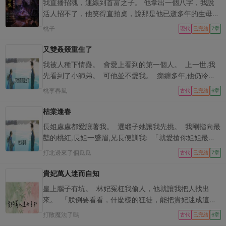
我直播招魂，連線到首富之子。 他拿出一個八字，我說
出。」 即便她用了變聲器。 但還是被直播間裡的粉絲認
活人招不了，他笑得直拍桌，說那是他已逝多年的生母八
出來她就是失蹤已久的小花顧歡。 她的要求更是間接證
字。 「她就在你家地下三層，她快沒命了，建議你抓緊
桃子
實了傳得沸沸揚揚的養鬼反噬傳言。 她的真愛粉跟黑粉
現代
已完結
7章
時間去看她最後一眼。」 他笑得更加大聲，說自己家只
都聞訊而來，湧進我的直播間對她狂轟濫炸。 她無從解
有地下一層，然後舉報了我的直播間。 當晚，他跪在我
又雙叒叕重生了
釋，被罵得繃不住哭了。 就在她落淚的那一瞬間。 她身
面前，求我救救他媽媽。 印星化官煞，肉體化作陣，升
後那一整面牆的人形娃娃，齊刷刷地抬起猩紅的雙眼，朝
我被人種下情蠱。 會愛上看到的第一個人。 上一世,我
棺求發財，七寸棺材釘，永生無輪迴。 這事有點棘手，
鏡頭這邊看了過來……
先看到了小師弟。 可他並不愛我。 痴纏多年,他仍冷言
救可以，得加錢。
冷語,說我是個壞女人。 這一世,我方醒轉。 就聽到二師
桃李春風
古代
已完結
6章
兄溼涼似鬼的聲音。 「師妹,快快醒來,看看師兄呀......」
他伸手扒拉我的眼皮。 我心下大驚。 睜眼的瞬間,迅速
枯棠逢春
扭頭。 看向旁邊的梳妝鏡。 驚鴻一瞥。 這世上,竟有如
長姐處處都愛讓著我。 選緞子她讓我先挑。 我剛指向最
此驚才絕豔的美人! 我一見傾心,目露痴迷,幾乎忘了呼
豔的桃紅,長姐一蹙眉,兄長便訓我: 「就愛搶你姐姐最愛
吸。 直到,我的臉被二師兄硬生生扳正。 他幽幽地道:
的顏色,你那蠟黃的臉也配穿桃紅?」 十匹浮光錦全進了
打北邊來了個瓜瓜
「師妹,你在看什麼?」
古代
已完結
7章
長姐院裡。 選院子她讓我先挑。 我挑了臨湖的聽雨閣,
長姐一抿嘴,母親便發話: 「你姐姐喜水喜靜,你這麼聒噪
貴妃萬人迷而自知
住了也是煞風景。」 于是我搬去了枯棠院,聽雨閣歸了長
皇上腦子有坑。 林妃冤枉我偷人，他就讓我把人找出
姐。 從小到大她處處讓我, 既得了賢淑的好名聲,又攏了
來。 「朕倒要看看，什麼樣的狂徒，能把貴妃迷成這
想要的好東西。 直到太后要為我沈家兩女賜婚。 分別是
樣？」 于是我把他的心腹重臣都點了一遍：「沈丞相年
打敗魔法了嗎
溫潤如玉的狀元郎,和鮮衣怒馬的小將軍, 長姐照例讓我先
古代
已完結
6章
輕俊美，才華橫溢，送了自己寫的詩集給我。」 「季小