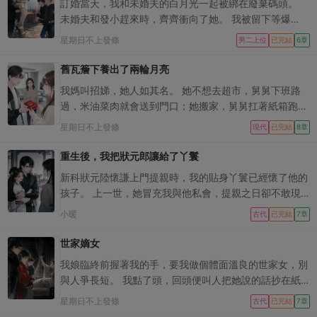
訂婚當天，我和未婚夫的白月光一起被綁在廢棄碼頭。
一身名牌,頭髮梳得跟抹了油似的。 「你不過就是陸周花
青綾撥著算盤，抬頭一笑：「我要你離我的門檻遠一
未婚夫和發小趕來時，齊齊衝向了她。 我被留下等爆
錢養的一條狗,也敢在這裡亂叫?」 他又看向陸周,陰不陰,
些。」
炸，海風卷著火光撲到臉上，那個和我鬥了十年的死對頭
陽不陽地道: 「大哥,這就是你養的女人,真沒規矩,也不知
星期日不上發條
男二上位
已完結
6章
卻一腳踹開艙門，罵罵咧咧把我扛走。 他說：「宋晚
道隨了誰啊。」 陸周撩起眼皮,面無表情地嗤嘆一聲。
檸，你眼光爛成這樣，海里的魚都替你委屈。」 後來周
嗨呦。 借我來嘲諷我老闆呢。 我秒懂,叉腰懟回去。
舊瓦簷下養出了兩輪月亮
硯舟跪在雨裡求我回頭，段沉舟靠在門邊，慢吞吞替我撐
「少給我老闆賽臉!逮個屁嚼不爛。」 「你罵誰?」 「誰
我媽叫招娣，她人如其名。 她不想去超市，舅舅下班路
傘。 「宋晚檸，你見了他，還回來吃飯嗎？」
便宜嘍搜地搭話,我罵誰唄。」 陸明遠一頓,不知道該不該
過，米油菜肉就會送到門口；她搬家，舅舅扛著紙箱跑上
對號入座。 我聳肩,語氣放緩。 「鐵子,你其實比你媽好
跑下； 我出生那年，我爸想請月嫂，舅舅往桌上拍下一
星期日不上發條
現代
已完結
8章
一點。」 他以為我要誇他,臉上露出一點懵然。 我就繼
本證。 「姐，我是家生子，誰能比我伺候得明白？」 可
續: 「畢竟你媽汪曼婷是個蠢貨,你沒遺傳到一半,不過這
我一直防著他，始終覺得他是因為小時候虧欠我媽媽太多
重生後，我把狀元郎讓給了丫鬟
另一半也夠你磕磣的,這死根隨了誰啊?」 我瞥了眼旁邊
了所以現在才彌補。 直到二姨拿著一張起訴書找上門，
的某位中年老登。 陸周的父親陸振山皺眉,終于開口。
新科狀元陸懷謙上門提親時，我的貼身丫鬟已經懷了他的
說外婆留下的老房子，本該歸舅舅。 舅舅卻把房本塞回
「溫綏,這裡沒你說話的份。」
孩子。 上一世，她冒充我與他私會，提親之日卻不敢現
我媽手裡：「姐，這房子是你的，誰來都一樣。」
身，最終投井而亡。 陸懷謙認定是我逼死她，娶我十
小暖
古代
已完結
7章
年，借顧家權勢青雲直上，又親手送我父親入獄，害顧家
滿門流放。 再睜眼，我回到他提親這日。 我把丫鬟推到
世家嫡女
他面前。 “陸狀元，你真正想娶的人，在這裡。”
我娘臨終前握著我的手，要我做個體面溫良的世家女，別
與人爭長短。 我點了頭，回頭便叫人把她說的話抄在紙
上，壓進妝匣最底下。 姨娘逼死我娘那日，我替她備了
星期日不上發條
古代
已完結
7章
棺；祖母盼著我爹多子多福，我親手斷了我爹的香火。