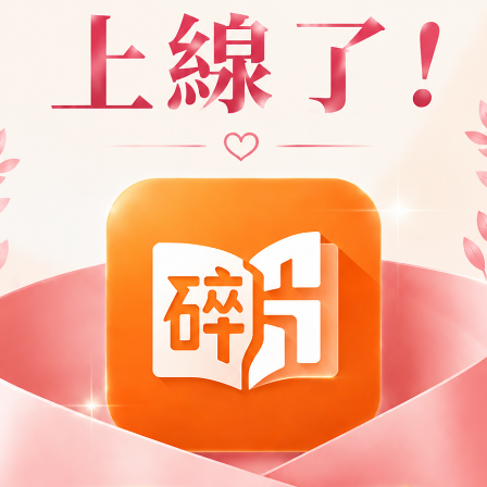
親。 他正替外室的女兒放紙鳶，聽完我的
話，只把我交給內侍。 「歲安乖，這份救
駕之功先記在父親名下。等皇祖父賞賜，你
就說想要蘇姨和盼兒姐姐進東宮。」 後
來，蘇姨把懷孕的娘親推進荷池，盼兒姐姐
若是深愛，怎會讓我成了局外人
卻哭著說，是我害死了娘親。 父親信了。
三三
他將我鎖進沒有炭火的暗室，讓我給盼兒姐
姐賠罪。 我凍死那夜，他正在給盼兒姐姐
婚姻
已完結
8章
補辦生辰宴。 再睜眼，刺客的刀已經劈開
情人找上門那天，戴著我丈夫送的鑽戒，坐
皇祖父寢院的門。 這一回，我沒有再去找
在我常去的咖啡館裡，勸我給他們兩個的愛
父親。 我撲向廊下的示警銅鑼，抱起木
情讓路。 我當著她的面撥通陸惟川的電
槌，用盡力氣喊： 「皇祖父，快跑！」
話，開啟擴音。 「陸副院長，你養在外面
的姑娘說，她懷了你的孩子，要我這個原配
給她騰位置。」 電話那頭沉默許久。 我看
我懷孕那天，丈夫戴上了別人的
著對面驟然發白的臉，笑著補了一句：「你
婚戒
小暖
現在過來，把人領走。順便把離婚協議帶
上。」
渣男
已完結
7章
得知懷孕那天，我拿著檢查單去找丈夫，卻
看見他的學妹捧著鮮花向他求婚。 他接過
花，任由她把戒指戴在無名指上。 周圍人
笑我賣烤腸出身，身上的孜然味洗都洗不
掉，根本配不上他。 丈夫沒有反駁。 我轉
身給婆婆打去電話。 “一個億，我離開你兒