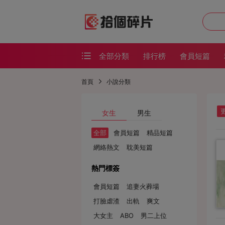
全部分類
排行榜
會員短篇
會員短篇
首頁
小說分類
精品短篇
女生
男生
番茄短篇
全部
會員短篇
精品短篇
網絡熱文
網絡熱文
耽美短篇
耽美短篇
熱門標簽
恐怖懸疑
會員短篇
追妻火葬場
懸疑恐怖
打臉虐渣
出軌
爽文
大女主
ABO
男二上位