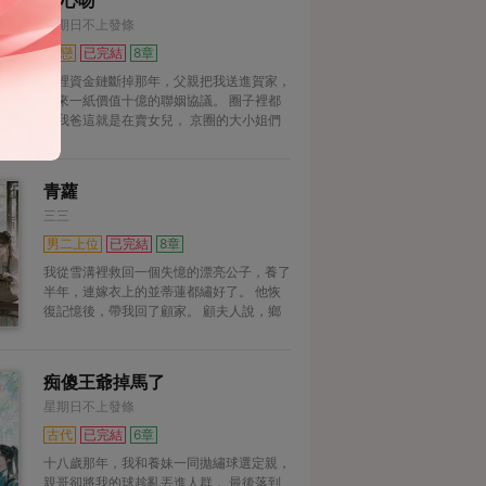
掌心吻
一次感覺他的臉是如此陌生。
星期日不上發條
暗戀
已完結
8章
家裡資金鏈斷掉那年，父親把我送進賀家，
換來一紙價值十億的聯姻協議。 圈子裡都
說我爸這就是在賣女兒， 京圈的大小姐們
也都在等著看我怎麼討好賀聞洲。 可沒人
知道，這份婚姻，從頭到尾都是我在說了
算。 後來財經節目上，主持人問他新專案
青蘿
為什麼突然提前上市。 賀聞洲摩挲著婚
三三
戒，眼底全是笑。 「因為我太太說，想早
點帶孩子去看雪。」
男二上位
已完結
8章
我從雪溝裡救回一個失憶的漂亮公子，養了
半年，連嫁衣上的並蒂蓮都繡好了。 他恢
復記憶後，帶我回了顧家。 顧夫人說，鄉
野姑娘能做個通房，已經是天大的福分。
我看向顧長行，他目光閃躲，沒吭聲。 我
心下瞭然，把嫁衣往桌上一放，朝顧夫人攤
痴傻王爺掉馬了
開手：「好啊，不結就不結。那便把我給你
星期日不上發條
兒子墊進去的藥錢、糧錢和誤工錢結一結。
三百兩，少一文都不成。」 拿了錢，立馬
古代
已完結
6章
走人，心裡還盤算著再找一個比顧長行更帥
十八歲那年，我和養妹一同拋繡球選定親，
氣的夫君。 後來顧長行攔在門前，紅著眼
親哥卻將我的球趁亂丟進人群， 最後落到