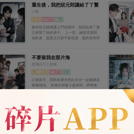
重生後，我把狀元郎讓給了丫鬟
小暖
古代
已完結
7章
新科狀元陸懷謙上門提親時，我的貼身丫鬟
已經懷了他的孩子。 上一世，她冒充我與
他私會，提親之日卻不敢現身，最終投井而
亡。 陸懷謙認定是我逼死她，娶我十年，
借顧家權勢青雲直上，又親手送我父親入
獄，害顧家滿門流放。 再睜眼，我回到他
不要留我在那片海
提親這日。 我把丫鬟推到他面前。 “陸狀
星期日不上發條
元，你真正想娶的人，在這裡。”
男二上位
已完結
6章
訂婚當天，我和未婚夫的白月光一起被綁在
廢棄碼頭。 未婚夫和發小趕來時，齊齊衝
向了她。 我被留下等爆炸，海風卷著火光
撲到臉上，那個和我鬥了十年的死對頭卻一
腳踹開艙門，罵罵咧咧把我扛走。 他說：
「宋晚檸，你眼光爛成這樣，海里的魚都替
重生救駕那夜，我沒再喊太子父
你委屈。」 後來周硯舟跪在雨裡求我回
親
迪士尼在逃公主
頭，段沉舟靠在門邊，慢吞吞替我撐傘。
「宋晚檸，你見了他，還回來吃飯嗎？」
古代
已完結
7章
前世行宮遇刺，我跌跌撞撞跑去找太子父