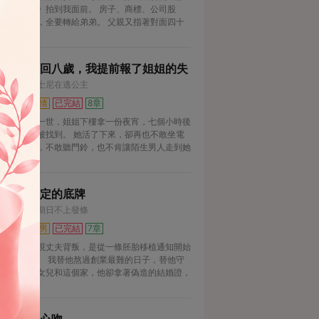
議》拍到我面前。 房子、商標、公司股
份，全要轉給弟弟。 父親又指著對面四十
八歲的經銷商：“羅總願意出五百萬娶你，
正好替你弟填賬。” 我不肯籤，弟弟當眾摔
了杯子。 “姐，你欠我一條命，也該還
重回八歲，我提前報了姐姐的失
了。” 我看著這群家人，笑著撥通審計組電
蹤案
迪士尼在逃公主
話。 “凍結所有賬戶。” “從今天起，誰偷的
錢，誰自己還。”
親情
已完結
8章
上一世，姐姐下樓拿一份夜宵，七個小時後
才被找到。 她活了下來，卻再也不敢坐電
梯，不敢聽門鈴，也不肯讓陌生男人走到她
身後。 四年後，她從康復中心的六樓跳了
下去。 媽媽病倒，爸爸在追責的路上出了
車禍。最後只剩我一個人，抱著姐姐沒來得
落定的底牌
及送出的生日禮物，走進江裡。 意識重新
星期日不上發條
浮上來時，我回到了八歲那晚。 姐姐正彎
腰穿鞋，手機裡的人催她下樓取餐。 我搶
渣男
已完結
7章
過手機，先按了三個數字。 「警察叔叔，
發現丈夫背叛，是從一條胚胎移植通知開始
我姐姐快要失蹤了。」
的。 我替他熬過創業最難的日子，替他守
著女兒和這個家，他卻拿著偽造的結婚證，
和情人去做試管，只為生一個所謂的兒子。
他掐著女兒高考的軟肋，逼我嚥下這口委
屈。 我看著眼前這個表情猙獰的男人， 第