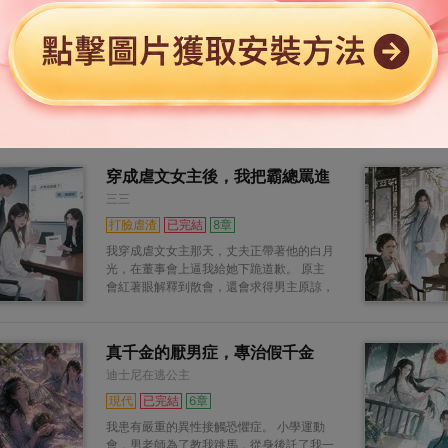
穿成失明權臣的女兒後，我把他
子。” 她答應得很痛快。 因為離婚協議上，
逼成了京城第一慈父
三三
丈夫早已簽好了名字。
古代
已完結
8章
我穿書時，我那個反派爹正坐在雨裡，準備
把攝政王印扔進護城河，然後再將自己也投
進去。 他雙目失明，眾叛親離，留給原主
的結局只有一句：父親跳河自盡後，她被送
去莊子，活不過冬天。 我抱住他的腿，哭
得驚天動地：「爹！印章不能扔！賣了能買
穿成虐文女主後，我把霸總罵進
八百只燒雞呢！」 聞照夜沉默半晌，摸著
了離婚冷靜期
三三
我的腦袋，冷冷道：「本王是瞎了，不是傻
了。」 後來他想絕食，我把御醫開的藥膳
打臉虐渣
已完結
8章
做成火鍋； 他想辭官出家，我在他馬車上
我穿成虐文女主那天，丈夫正帶著他的白月
掛滿「恭送我爹去當方丈」的紅綢； 他想
光，在董事會上逼我給她下跪道歉。 原主
把我送給死對頭養，我當場抱住他的脖子大
會紅著眼解釋到散會，還會求得男主原諒，
喊：「你敢送，我就天天去他家喊他爹！」
我可不會。 我低頭翻完手機裡的轉賬記
後來我爹，家也不出了，也不自盡了， ​​​​​​​就是
錄，順手把投影切到大屏。 白月光給競爭
我這個屁股，怎麼每天都疼疼的？
公司送方案的聊天記錄，一條不少。 顧硯
真千金的厭男症，專治假千金
之臉色鐵青，問我到底想怎樣。 我把離婚
迪士尼在逃公主
協議拍到他面前：「先把字籤了。你這顆腦
袋留著也沒用，正好騰出來裝點悔意。」
現代
已完結
6章
我患有嚴重的異性接觸恐懼症。 小學運動
會，男老師為了教我跳馬，從身後託了我一