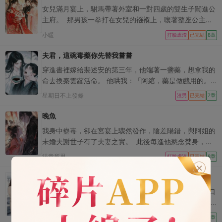
酒漬，直接撥通助理電話。 「把溫綺羅身上這件的正品
女兒滿月宴上，駙馬帶著外室和一對四歲的雙生子闖進公
調離本市門店，送去劇組。告訴她，仿貨別往我太太面前
主府。 那男孩一拳打在女兒的襁褓上，嚷著整座公主府
湊。」
將來都是他的。 夫君卻逼我喝下外室敬的茶。 “她為我
小暖
打臉虐渣
已完結
8章
生了長子，今日必須入府做平妻。” 我抱起痛哭的女兒，
當眾笑了。 “好。” “三日後，本宮親自替你們主持婚
夫君，這碗毒藥你先替我嘗嘗
禮。”
穿進書裡嫁給裴述安的第三年，他端著一盞藥，想拿我的
命去換秦雲蘿活命。 他哄我：「阿綰，藥是做戲用的。
雲蘿拿到解藥就能活，到時候我會替你求個誥命。」 我
星期日不上發條
渣男
已完結
7章
聞見碗沿那點苦杏仁味，接過藥盞，抬手就捏住他的下巴
灌了下去。 他驚得直瞪我，喉嚨裡很快擠出怪聲，白沫
晚魚
順著嘴角往下淌。 我把空碗擱回案上：「在大夫面前拿
我身中蠱毒，卻在宮宴上驟然發作，陰差陽錯，與阿姐的
真毒當假藥，裴述安，你這份心意還是自己受著吧。」
未婚夫謝世子有了夫妻之實。 此後每逢他慾念焚身，便
悄悄遣人將我帶去。 事畢，卻總歸罪于我，斥我淫賤放
緋意所思
打臉虐渣
已完結
8章
蕩。 「若非你將蠱毒傳給我，我又怎會對不住阿姝！」
可那蠱毒，本就不會傳染。 我有口難辯，眼睜睜看著肚
我爸笑我媽不會算賬，離婚時她把每筆舊賬都算清了
子一日大過一日，最終只能投身佛門，避世修行，在寺中
我爸把離婚協議推到我媽面前時，篤定她看不懂那些繞口
生下一兒一女。 重生至宮宴上蠱毒發作之時。 我徑直尋
的條款。 他的新歡已經量好了主臥的窗簾，還笑著勸我
上了已成為太監的前未婚夫。 朝他低聲懇求：「求大人
媽：「清梧姐，體面退出，總比最後什麼都拿不到強。」
7k7k
垂憐援手，大人的秘密，我自會守口如瓶。」
打臉虐渣
已完結
8章