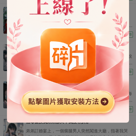
我媽當場抽走協議，鎖進保險櫃，又把一摞舊賬本放到桌
上。 「誰告訴你，我這些年記的是菜錢？」 後來我爸才
舊夢沉江去，來日向春山
知道，他以為最好騙的女人，早把他的每一筆謊都記清
落水那日，夫君抱著他的小青梅上岸，任由我在江心掙
了。
扎。 我遞上和離書，他說人命關天，七歲的女兒也勸我
別吃醋。 我當眾打了他，擰著女兒耳朵要帶她走。 所有
星期日不上發條
渣男
已完結
8章
人都笑我離了衛家活不下去。 後來我掌著漕運、翻出舊
案，衛家連祖宅都保不住。 女兒卻抱住那位權臣的大
重生後，我給渣男生了個弟弟
腿，認真問他：「你若想娶我娘，要先過我這一關。」
裴家幾代都只有一個兒子，偏偏到了裴嶼川這裡，醫生說
他自然有孩子的機會很低。 他爸爸親自來我家談婚事，
開出的條件優厚得讓人眼紅。外面都說，他看中的是我家
迪士尼在逃公主
打臉虐渣
已完結
7章
女人容易受孕，想讓我替裴家續香火。 上一世，我答應
了。 婚後第二年，我真的懷上了。裴修遠當眾許諾，孩
他把情人藏進火海後，我替他辦了兩場葬禮
子平安出生，就給我百分之十的股份。 慶功宴那晚，裴
丈夫從火場救回一個小女孩，聲稱她有嚴重創傷，往後每
嶼川喝得滿身酒氣，一腳踹在我肚子上。 「要不是你佔
年都要陪她去德國治療四個月。 我信了六年，直到在柏
著裴太太的位置，知柔怎麼會賭氣嫁給周崢，又被那個瘋
林的街角，看見那個被認定死在火場的女孩生母，正牽著
星期日不上發條
子活活打死？」 我倒在血裡，疼得連求救聲都發不出
渣男
已完結
8章
她的手，三個人親密無間的走在大街上，小女孩親暱地叫
來。他站在門口看了我一會兒，竟然從外面鎖上了門。
我丈夫「爸爸」。 他說等女兒成年，就帶她們回家。 可
伯母偷換我弟弟那天，我沒有拆穿
再睜眼，我回到他爸爸登門求親那天。 裴嶼川坐在旁
他不知道，回國那天，我已經給他騰好了位置——客廳正
邊，仍是那副看誰都不順眼的樣子。他爸爸四十多歲，眉
弟弟訂婚宴上，一個瘸腿男人突然闖進大廳，指著我哭
中央掛著他的遺像，黑紗落滿照片邊緣。 我舉起香檳，