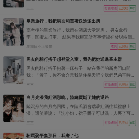
求得男主原諒， 我可不會。 我低頭翻完手機裡的轉賬記
三三
打臉虐渣
已完結
8章
錄，順手把投影切到大屏。 白月光給競爭公司送方案的
聊天記錄，一條不少。 顧硯之臉色鐵青，問我到底想怎
畢業旅行，我把男友和閨蜜送進派出所
樣。 我把離婚協議拍到他面前：「先把字籤了。你這顆
高考後的畢業旅行，我留在酒店大堂退房， 男友拿行
腦袋留著也沒用，正好騰出來裝點悔意。」
李，閨蜜去打車。 結果等我辦完所有事情後卻發現兩個
人已經不知道走了多遠了。 我的行李也被扔在大堂的角
星期日不上發條
渣男
已完結
8章
落裡。 我正想把兩個人一起拉黑，酒店經理卻從箱子夾
層裡翻出一張典當票。 票據上的相機，是我爸留給我的
男友的騎行搭子想登堂入室，我先把她送進業主群
遺物；寄賣人，寫著我男友的名字。 我拖著行李箱去了
男友的騎行搭子抱著一床被子，站在我們的新房門口問
機場，也順手報了警。 他們以為少了我這個冤大頭，旅
我：「嫂子，你不會介意我借住幾天吧？我們兄弟平時都
行照樣能繼續。 可他們不知道，我送他們的這趟旅程的
擠一張沙發。」 我看著她手裡那把配好的門禁卡，笑著
三三
最後一站，是派出所。
打臉虐渣
已完結
8章
替她按開電梯。 「借住當然可以。正好，讓整棟樓的業
主都認識認識你。」
白月光潑我紅酒那晚，陸總買斷了她的退路
陸沉舟的白月光回國，在陸氏酒會端著紅酒往我禮服上
潑，還笑著說：「沈小姐，裙子髒了可以洗，人丟了可洗
不回來。」 我抬手把整杯香檳倒進她的高定領口，叫來
三三
打臉虐渣
已完結
8章
酒會負責人：「這位小姐弄髒了我的禮服，麻煩把賬單送
去溫家。」 陸沉舟從人群裡走出來，看了一眼我肩頭的
駙馬娶平妻那日，我廢了他