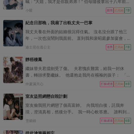
眼深，西裝下的肩背挺拔，開口時沉穩得像是在談一件早
喊：“大姐，我才是你親弟弟！” 伯母隨後拿出十八年前的
笑著叫他名字：「賀延川，歡迎回來。你的第一場葬禮，
已考慮周全的事。 我看著裴修遠，把上一世那份婚約推
住院記錄，得意地宣佈，她早把兩個孩子換了。 她以為
小暖
剛剛結束。」
親情
已完結
7章
了回去。 「裴先生，與其指望你那個連娶誰都不敢自己
自己的親孫子即將繼承我家的公司。 我卻將兩份親子鑑
做主的兒子，不如換個人。」 滿屋子的人都安靜下來。
定拍在桌上。 “伯母，你當年的確換了孩子。” “可洗三宴
紀念日那晚，我扇了出軌丈夫一巴掌
我把婚約轉了個方向，壓到他面前。 「我嫁給你。以後
那天，我又換回來了。” “這些年被你關進狗窩、打斷一條
我丈夫養在外面的姑娘很沉得住氣。 沒名沒分跟了他三
生下來的孩子，也是裴家的繼承人。」
腿的人，才是你的親孫子。”
年，一次也沒鬧到我面前。 直到我和裴昭庭參加宴會，
挽著手的照片被人發到網上。照片裡，他替我擋酒，我替
迪士尼在逃公主
渣男
已完結
7章
他整理領帶，底下都在誇我們結婚七年還這麼恩愛。 那
姑娘終于坐不住了。 宴會之後，裴昭庭每次回家，身上
靜梧棲鳳
總會多點東西。 有時是領口沒遮住的吻痕，有時是甜得
繼妹替夫君擋劍受了傷。 夫君愧疚難當，給我一封休
發膩的女士香水，偶爾還有一隻掛在車鑰匙上的粉色玩
書，轉頭求娶繼妹。 他還抱走我尚在襁褓的孩子： 「駱
偶。 我原以為她只敢玩這些小把戲。 結婚紀念日那晚，
兒是我裴家的子嗣，你帶不走。」 「你妹妹是他姨母，
仲夏滿天心
裴昭庭照舊站在我身後替我吹頭髮。熱風穿過髮絲，他關
打臉虐渣
已完結
8章
又因救我而無法生育，定會將他視若己出。」 我不肯。
掉吹風機，房間一下安靜了。 過了片刻，他看著鏡子裡
便被他們打斷腿，扔到城外。 乞兒笑我「瘋」，欺我不
室友盜照網戀自毀計劃
的我說：「見月，我喜歡上了一個小姑娘。她比你懂得依
良于行。 後來瀕死之際，一個自稱我「舅父」的男人出
賴我，也很乖。」 我盯著鏡子裡那張相處了十年的臉，
室友偷我照片網戀了個高富帥。 向我坦白後，託我奔
現。 他面白無須，身上好大的官威： 「好孩子，別在外
🐻口發堵，開口時仍帶著笑：「這麼乖啊，那帶回來給我
現，澄清真相，然後分手。 我一時心軟答應。 誰料到場
面吃苦了，隨咱家進宮享福去吧。」
看看？」 頭皮猛地一痛。 裴昭庭抓住我的頭髮，把我的
卻是一個三百斤的雙相男。 得知我的來意後，當場暴
雪媚娘
打臉虐渣
已完結
6章
臉扯得抬起來。他的臉色沉下去，語氣裡全是防備。
怒，失控將我捅進醫院。 我事後才知—— 室友早知她的
「不行，我怕你傷害她。」
網戀男友也是照騙。 故意騙我奔現，替她擋災。 氣急攻
從此滄海兩相忘