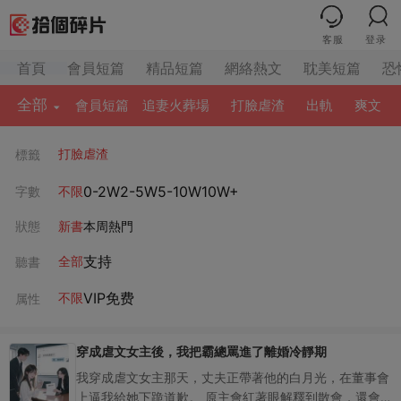
客服
登录
首頁
會員短篇
精品短篇
網絡熱文
耽美短篇
恐
全部
會員短篇
追妻火葬場
打臉虐渣
出軌
爽文
打臉虐渣
標籤
字數
不限
0-2W
2-5W
5-10W
10W+
狀態
新書
本周熱門
全部
支持
聽書
不限
VIP
免费
属性
穿成虐文女主後，我把霸總罵進了離婚冷靜期
我穿成虐文女主那天，丈夫正帶著他的白月光，在董事會
上逼我給她下跪道歉。 原主會紅著眼解釋到散會，還會