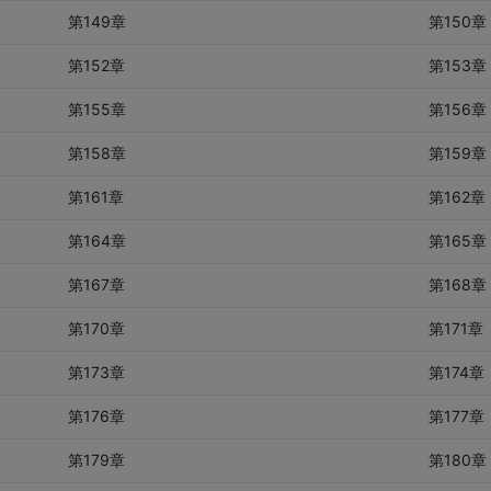
第149章
第150章
第152章
第153章
第155章
第156章
第158章
第159章
第161章
第162章
第164章
第165章
第167章
第168章
第170章
第171章
第173章
第174章
第176章
第177章
第179章
第180章