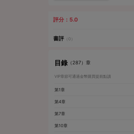
客組織頭
【閱讀指
評分：
5.0
書評
（0）
目錄
（287）章
VIP章節可通過金幣購買提前點讀
第1章
第4章
第7章
第10章