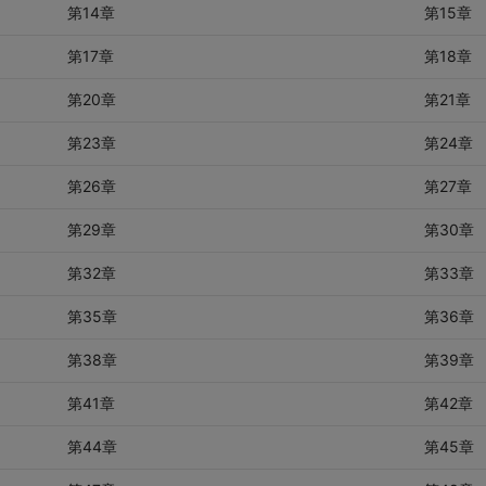
第14章
第15章
第17章
第18章
第20章
第21章
第23章
第24章
第26章
第27章
第29章
第30章
第32章
第33章
第35章
第36章
第38章
第39章
第41章
第42章
第44章
第45章