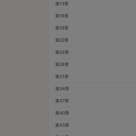
第13章
第16章
第19章
第22章
第25章
第28章
第31章
第34章
第37章
第40章
第43章