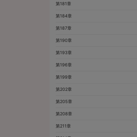
第181章
第184章
第187章
第190章
第193章
第196章
第199章
第202章
第205章
第208章
第211章