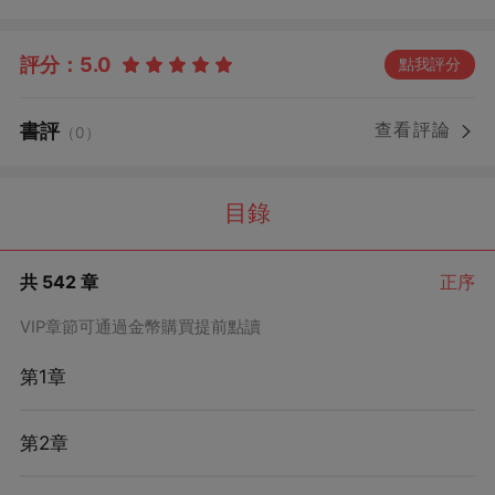
以為，等時間一到便恢復對方的自由身。誰知，老人忽然
開口要來探望，為了不露餡，兩人無奈開啟了同居生活。
評分：
5.0
點我評分
同居后的第一天-- 季清霖：有言在先，同居歸同居，咱們
還是各過各的。男人：好。 後來，他們睡到了一張床上。
書評
查看評論
男人試探著道：要不，咱們就當真夫妻吧？季清霖：好，
（0）
不過你只是個普通打工人，能省則省吧！ 後來， 等等，電
視里那個接受采訪時氣場全開的萬年鉆石王老五，顧家掌
目錄
權人怎麼有點像他老公？ 從此，顧總瘋狂掉馬，追妻火葬
場，直到... 某萌娃：“媽咪，這是爹地嗎？" 顧總：”季清
霖，你竟敢背著我藏娃？" 季清霖：..... 她好好的一個母胎
共 542 章
正序
單身，也不知道自己什麼時候就有了娃。所以，他們兩之
VIP章節可通過金幣購買提前點讀
間，還能幸福的過下去嗎？
第1章
第2章