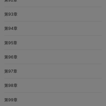
第93章
第94章
第95章
第96章
第97章
第98章
第99章