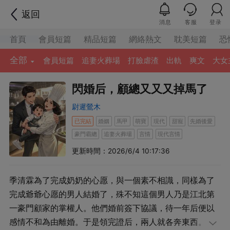
返回
消息
客服
登录
首頁
會員短篇
精品短篇
網絡熱文
耽美短篇
恐
全部
會員短篇
追妻火葬場
打臉虐渣
出軌
爽文
大女
閃婚后，顧總又又又掉馬了
尉遲鶯木
已完結
婚姻
馬甲
萌寶
現代
甜寵
先婚後愛
豪門霸總
追妻火葬場
言情
現代言情
更新時間：2026/6/4 10:17:36
季清霖為了完成奶奶的心愿，與一個素不相識，同樣為了
完成爺爺心愿的男人結婚了，殊不知這個男人乃是江北第
一豪門顧家的掌權人。他們婚前簽下協議，待一年后便以
感情不和為由離婚。于是領完證后，兩人就各奔東西。 原