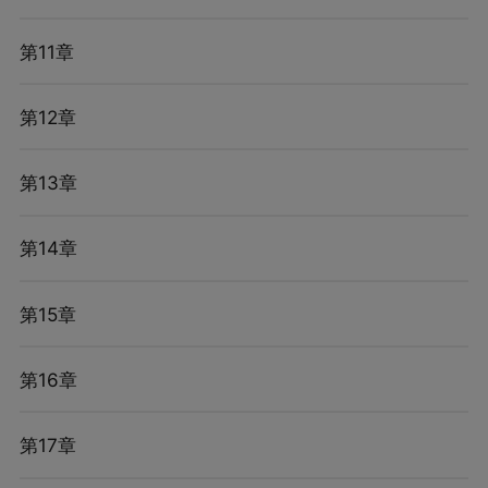
第11章
第12章
第13章
第14章
第15章
第16章
第17章