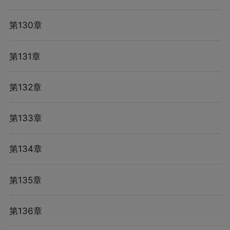
第130章
第131章
第132章
第133章
第134章
第135章
第136章