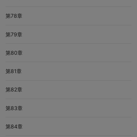
第78章
第79章
第80章
第81章
第82章
第83章
第84章