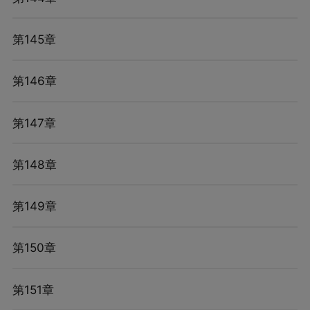
第145章
第146章
第147章
第148章
第149章
第150章
第151章