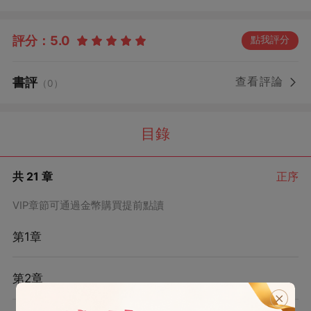
頻那邊的父親似乎有些意外。 “當初和你媽離婚后，我來了
加拿大定居，這些年也一直讓你來這邊做交換生，你非說
評分：
5.0
點我評分
要留在你哥孟羨舟身邊，現在怎麼突然改變主意了？” 我垂
下泛紅的眼簾，故作輕鬆的笑了笑。 “有些路總要走一走才
書評
查看評論
知道是死胡同還是陽關大道，孟羨舟要結婚了，我這個沒
（0）
有血緣關係的妹妹再粘著他也有些不合適。” 我話里的五味
雜陳，讓父親嘆息一聲。 “你能想通就好，你媽和孟叔叔忙
目錄
著全世界旅游，把你丟給孟羨舟這麼多年，現在你長大
了，是該來爸爸身邊，一邊讀書一邊學著管理公司了。” 我
應了幾聲才掛斷視頻電話。 看著鏡子里自己紅腫的眼，我
共 21 章
正序
起身去廁所用冷水洗了一把臉。 還有半個月就要離開這里
VIP章節可通過金幣購買提前點讀
去多倫多，我要試著走出心底的沼澤地了。
第1章
第2章