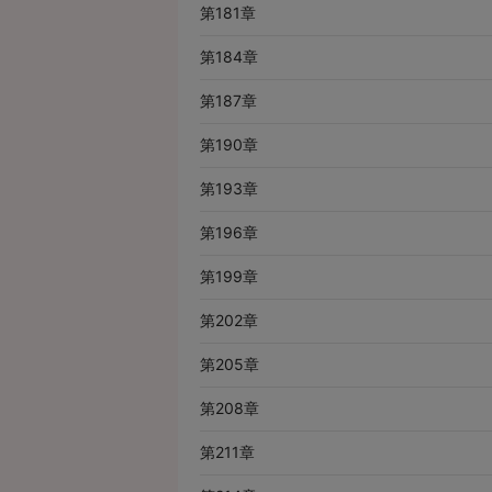
第181章
第184章
第187章
第190章
第193章
第196章
第199章
第202章
第205章
第208章
第211章