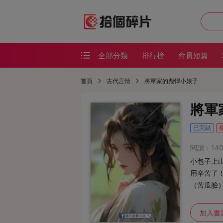
全部分類
排行榜
會員短篇
會員短篇
首頁
古代言情
將軍家的彪悍小娘子
精品短篇
將軍
番茄短篇
已完結
網絡熱文
閱讀：140
耽美短篇
小包子上
恐怖懸疑
用辛苦了！
（苦瓜臉
懸疑恐怖
看她的眼
加入書