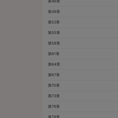
第46章
第49章
第52章
第55章
第58章
第61章
第64章
第67章
第70章
第73章
第76章
第79章