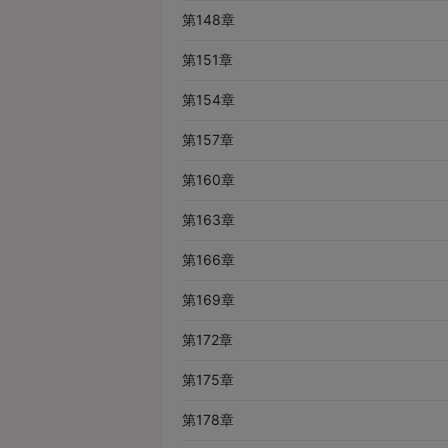
第148章
第151章
第154章
第157章
第160章
第163章
第166章
第169章
第172章
第175章
第178章