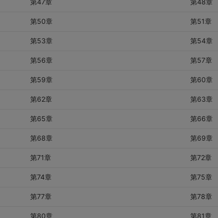
第47章
第48章
第50章
第51章
第53章
第54章
第56章
第57章
第59章
第60章
第62章
第63章
第65章
第66章
第68章
第69章
第71章
第72章
第74章
第75章
第77章
第78章
第80章
第81章