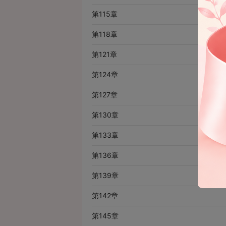
第115章
第118章
第121章
第124章
第127章
第130章
第133章
第136章
第139章
第142章
第145章