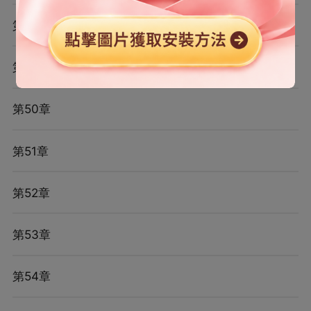
第48章
第49章
第50章
第51章
第52章
第53章
第54章