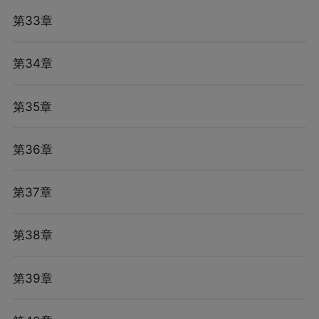
第33章
第34章
第35章
第36章
第37章
第38章
第39章