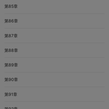
第85章
第86章
第87章
第88章
第89章
第90章
第91章
第92章