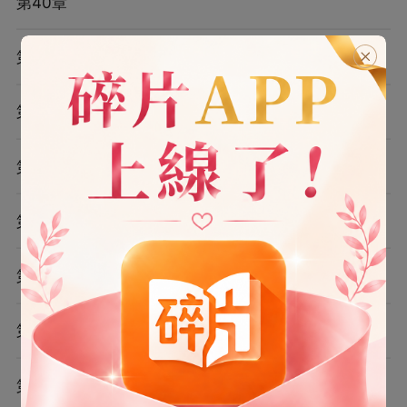
第40章
第41章
第42章
第43章
第44章
第45章
第46章
第47章