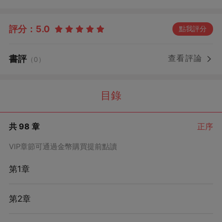
候。 繼妹想要她高考成績，送你吃席沒商量。 渣爹貪圖她
的小店鋪，一張斷絕書打包帶走。 另外還有一個靈泉空間
評分：
5.0
點我評分
不斷美美美，手下的食材更能做出頂級的美味。 “喂喂，那
位未來的大佬，你吃夠了沒有？不娶何撩。” 男人放下筷
書評
查看評論
子，沉沉望著她，半晌吐出一個字。 “娶。”
（0）
目錄
共 98 章
正序
VIP章節可通過金幣購買提前點讀
第1章
第2章