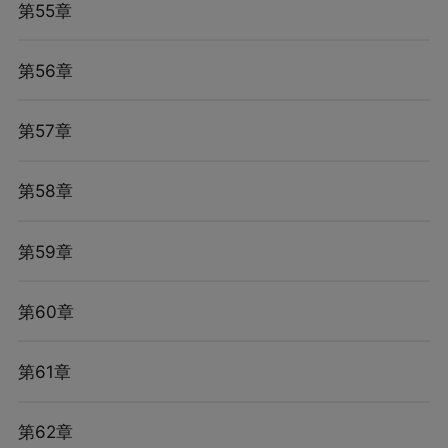
第55章
第56章
第57章
第58章
第59章
第60章
第61章
第62章