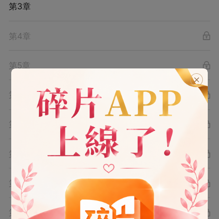
第3章
第4章
第5章
第6章
第7章
第8章
第9章
第10章