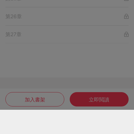
第26章
第27章
加入書架
立即閲讀