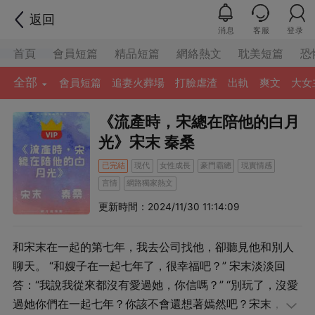
返回
消息
客服
登录
首頁
會員短篇
精品短篇
網絡熱文
耽美短篇
恐
全部
會員短篇
追妻火葬場
打臉虐渣
出軌
爽文
大女
《流產時，宋總在陪他的白月
光》宋末 秦桑
已完結
現代
女性成長
豪門霸總
現實情感
言情
網路獨家熱文
更新時間：2024/11/30 11:14:09
和宋末在一起的第七年，我去公司找他，卻聽見他和別人
聊天。 “和嫂子在一起七年了，很幸福吧？” 宋末淡淡回
答：“我說我從來都沒有愛過她，你信嗎？” “別玩了，沒愛
過她你們在一起七年？你該不會還想著嫣然吧？宋末，嫣