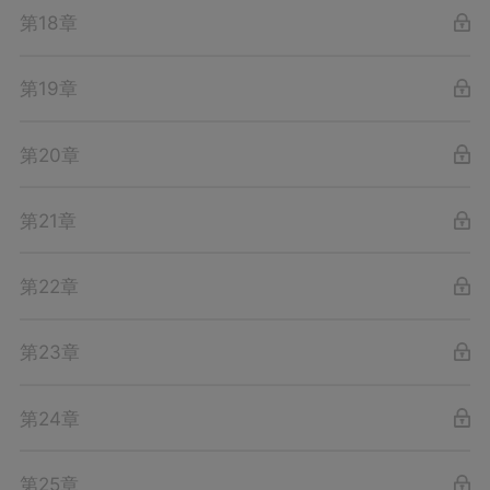
第18章
第19章
第20章
第21章
第22章
第23章
第24章
第25章