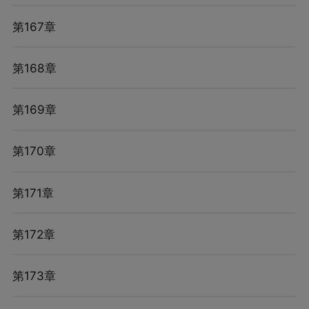
第167章
第168章
第169章
第170章
第171章
第172章
第173章