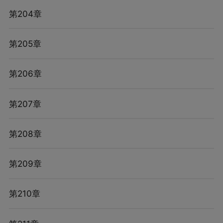
第204章
第205章
第206章
第207章
第208章
第209章
第210章