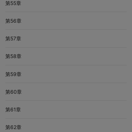
第55章
第56章
第57章
第58章
第59章
第60章
第61章
第62章