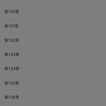
第130章
第131章
第132章
第133章
第134章
第135章
第136章