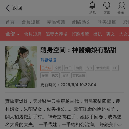
返回
消息
客服
登录
首頁
會員短篇
精品短篇
網絡熱文
耽美短篇
恐
全部
會員短篇
追妻火葬場
打臉虐渣
出軌
爽文
大女
隨身空間：神醫嬌娘有點甜
慕容紫瀟
已完結
空間
種田
萌寶
古代
女性成長
HE
穿越
爽文
言情
古代言情
更新時間：2026/6/4 10:32:04
實驗室爆炸，天才醫生云笙穿越古代，開局家徒四壁，農
村婦女，呆萌兒女，俊美相公…… 云笙認命的挽起袖子，
開大招屠戮新手村。 神奇空間在手，她妙手回春，成為聲
名大噪的大夫。 一手帶娃，一手給相公治病。 賺錢美食兩