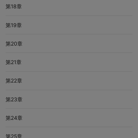
第18章
第19章
第20章
第21章
第22章
第23章
第24章
第25章