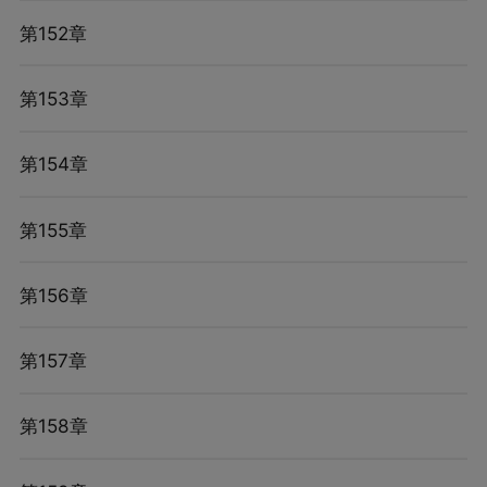
第152章
第153章
第154章
第155章
第156章
第157章
第158章