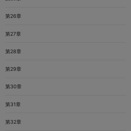
第26章
第27章
第28章
第29章
第30章
第31章
第32章