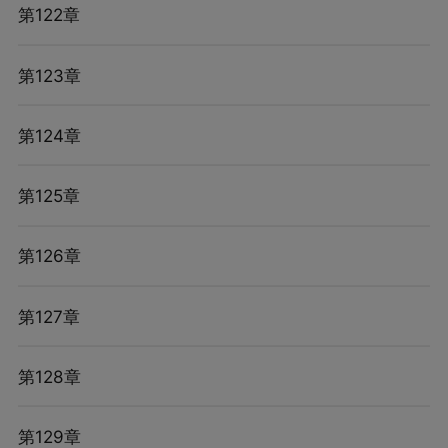
第122章
第123章
第124章
第125章
第126章
第127章
第128章
第129章