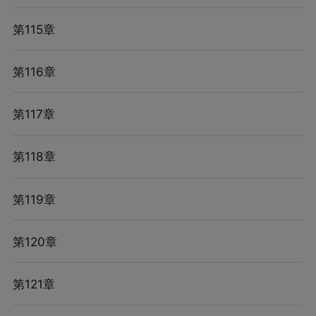
第115章
第116章
第117章
第118章
第119章
第120章
第121章