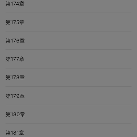
第174章
第175章
第176章
第177章
第178章
第179章
第180章
第181章