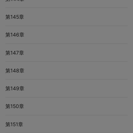
第145章
第146章
第147章
第148章
第149章
第150章
第151章